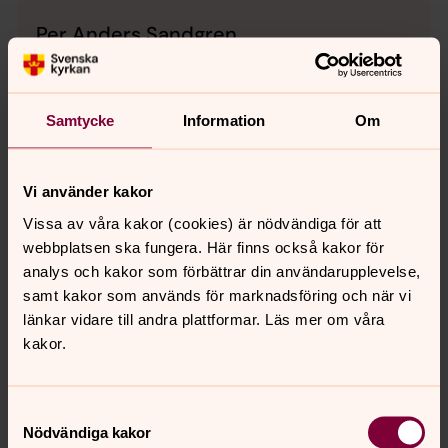
Per Anders Sandgren
Kyrkoherde, Svenska kyrkan i Norge
Direkt:
+47 97 03 14 92
Mobil:
+47 97 03 14 92
peranders.sandgren@svenskakyrkan.se
E-post:
Samtycke
Information
Om
Vi använder kakor
Vissa av våra kakor (cookies) är nödvändiga för att
webbplatsen ska fungera. Här finns också kakor för
För att se innehållet behöver du acceptera kakor
analys och kakor som förbättrar din användarupplevelse,
för inställningar.
samt kakor som används för marknadsföring och när vi
Se videon på Streamio i stället.
länkar vidare till andra plattformar. Läs mer om våra
kakor.
Ändra inställningar
Samtyckesval
Nödvändiga kakor