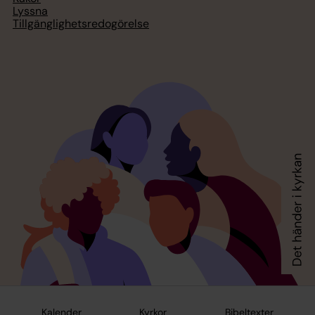
Lyssna
Tillgänglighetsredogörelse
Kalender
Kyrkor
Bibeltexter