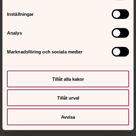
Inställningar
Senast ändrad 18 december 2024
Synpunkter eller frågor på sidans
innehåll?
Analys
oslo@svenskakyrkan.se
Dela
Marknadsföring och sociala medier
Tillbaka till toppen
Tillbaka till innehållet
Tillåt alla kakor
Tillåt urval
Kontakt
Avvisa
Kalender