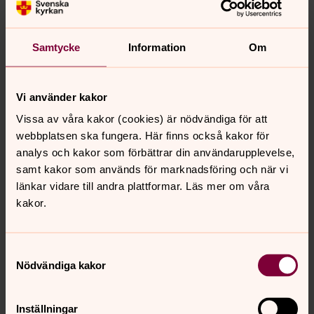
Samtycke
Information
Om
Vi använder kakor
Vissa av våra kakor (cookies) är nödvändiga för att
webbplatsen ska fungera. Här finns också kakor för
analys och kakor som förbättrar din användarupplevelse,
Urban Lundström
samt kakor som används för marknadsföring och när vi
Musikpedagog
länkar vidare till andra plattformar. Läs mer om våra
kakor.
Direkt:
0930-14518
urban.lundstrom@svenskakyrkan.se
E-post:
Samtyckesval
Nödvändiga kakor
Inställningar
Senast ändrad 11 februari 2026