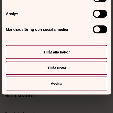
Dela
Analys
Marknadsföring och sociala medier
Tillbaka till toppen
Tillbaka till innehållet
Tillåt alla kakor
Kontakt
Tillåt urval
Kalender
Avvisa
Hitta snabbt