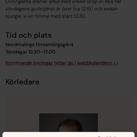
Övningarna startar alltid med enklet drop in-fika när
söndagens gudstjänst är över (ca 12.15) och sedan
sjunger vi en timma med start 12.30.
Tid och plats
Nordmalings församlingsgård
Söndagar 12.30–13.00
Kommande övningar hittar du i webbkalendern >>
Körledare