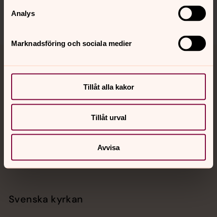
Analys
Marknadsföring och sociala medier
Jourhavande präst
Tillåt alla kakor
Akut samtals- och krisstöd. Prata eller chatta anonymt
med en präst på kvällar och nätter.
Tillåt urval
Chatt
Digitalt brev
Avvisa
Telefon 112
Svenska kyrkan