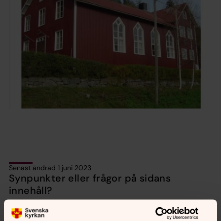
Senast ändrad 1 juni 2023
Synpunkter eller frågor på sidans
innehåll?
nordanstigskustens.forsamling@svenskakyrkan.se