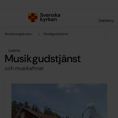
Till innehållet
Till undermeny
Sök
Meny
Nordanstigskustens församling
Musikgudstjänst
Lyssna
Musikgudstjänst
och musikaftnar