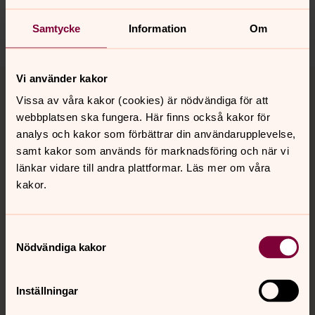
Dela
Samtycke
Information
Om
Tillbaka till toppen
Tillbaka till innehållet
Vi använder kakor
Vissa av våra kakor (cookies) är nödvändiga för att
webbplatsen ska fungera. Här finns också kakor för
analys och kakor som förbättrar din användarupplevelse,
Kontakt
samt kakor som används för marknadsföring och när vi
länkar vidare till andra plattformar. Läs mer om våra
kakor.
Kalender
Samtyckesval
Hitta snabbt
Nödvändiga kakor
Inställningar
Sociala kanaler