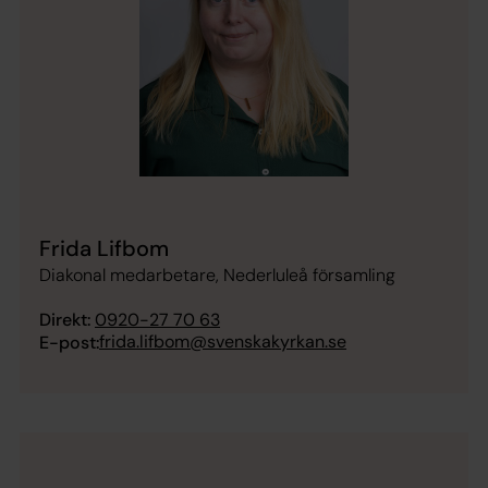
Frida Lifbom
Diakonal medarbetare, Nederluleå församling
Direkt:
0920-27 70 63
frida.lifbom@svenskakyrkan.se
E-post: