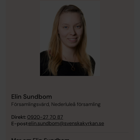
Elin Sundbom
Församlingsvärd, Nederluleå församling
Direkt:
0920-27 70 87
elin.sundbom@svenskakyrkan.se
E-post: