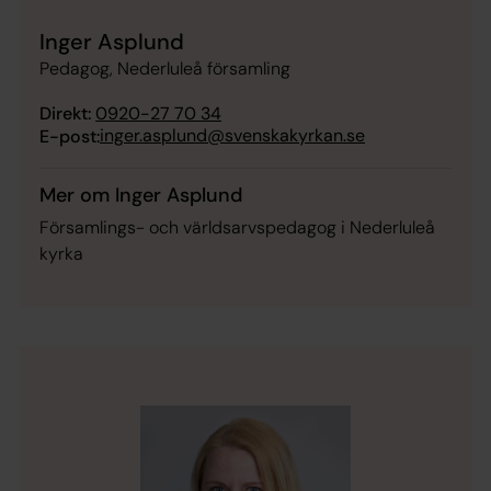
Inger Asplund
Pedagog, Nederluleå församling
Direkt:
0920-27 70 34
inger.asplund@svenskakyrkan.se
E-post:
Mer om Inger Asplund
Församlings- och världsarvspedagog i Nederluleå
kyrka