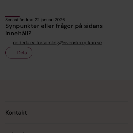
Senast ändrad 22 januari 2026
Synpunkter eller frågor på sidans
innehåll?
nederlulea.forsamling@svenskakyrkan.se
Dela
Tillbaka till toppen
Tillbaka till innehållet
Kontakt