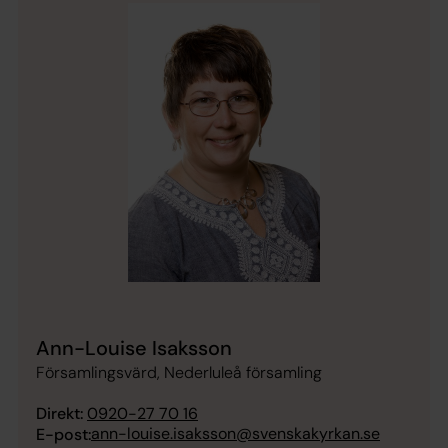
Ann-Louise Isaksson
Församlingsvärd, Nederluleå församling
Direkt:
0920-27 70 16
ann-louise.isaksson@svenskakyrkan.se
E-post: