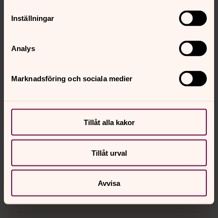
Inställningar
Analys
Marknadsföring och sociala medier
Tillåt alla kakor
Tillåt urval
Jonas Wassermann
Musiker, Nederluleå församling
Avvisa
Direkt:
0920-27 70 68
jonas.wassermann@svenskakyrkan.se
E-post: