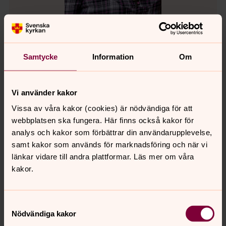
Marina Lundberg
Samtycke
Information
Om
Pedagog, Nederluleå församling
Direkt:
0920-27 70 65
Mobil:
070-190 16 54
marina.lundberg@svenskakyrkan.se
Vi använder kakor
E-post:
Vissa av våra kakor (cookies) är nödvändiga för att
Mer om Marina Lundberg
webbplatsen ska fungera. Här finns också kakor för
analys och kakor som förbättrar din användarupplevelse,
Församlingspedagog i Bergnäskyrkan
samt kakor som används för marknadsföring och när vi
länkar vidare till andra plattformar. Läs mer om våra
kakor.
Samtyckesval
Nödvändiga kakor