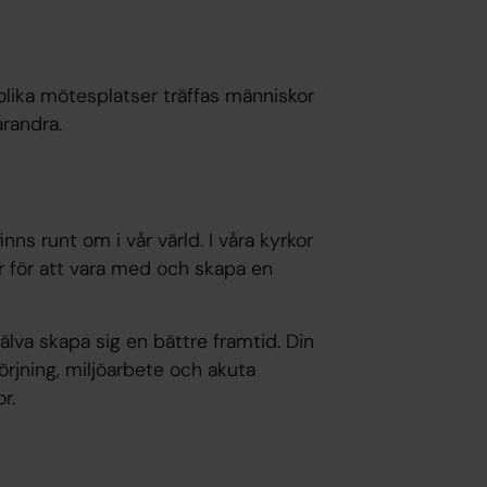
olika mötesplatser träffas människor
arandra.
ns runt om i vår värld. I våra kyrkor
r för att vara med och skapa en
lva skapa sig en bättre framtid. Din
örjning, miljöarbete och akuta
r.