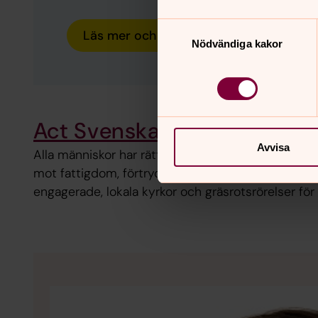
Samtyckesval
Läs mer och ge en gåva
Nödvändiga kakor
Act Svenska kyrkan
Avvisa
Alla människor har rätt till ett värdigt liv. Därför
mot fattigdom, förtryck och orättvisor. Tillsamm
engagerade, lokala kyrkor och gräsrotsrörelser för v