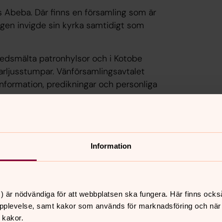
 Abeba. Där finns en församling som är
ingen invigde sin kyrka samtidigt som
 nedsmälta patronhylsor och i Kotobe
tarljusstumpar. Vänförsamlingsavtalet
nformation, predikningar och personliga
mörkret
Information
 till ljudet av krig och
n du vara med och bidra till
) är nödvändiga för att webbplatsen ska fungera. Här finns ocks
fliktdrabbade områden.
pplevelse, samt kakor som används för marknadsföring och när vi
 kakor.