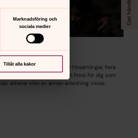
Marknadsföring och
sociala medier
 i utlandet
Tillåt alla kakor
 i utlandet med närmare 30 församlingar, flera
bila präster. Svenska kyrkan finns för dig som
pair, arbetar eller av annan anledning vistas