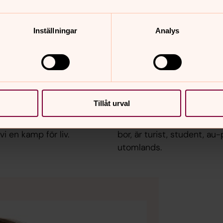
Inställningar
Analys
Svenska kyrkan
Tillåt urval
 kämpar Act Svenska kyrkan
Svenska kyrkan finns också
ans med tusentals
verksamhetsplatser och mo
i en kamp för liv.
bor, är turist, student, au-
utomlands.