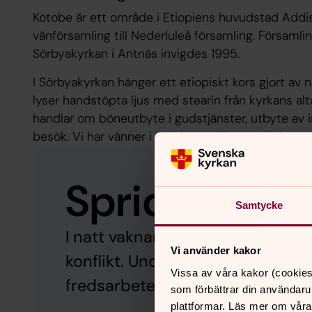
Kotobe är ett område i Etiopiens huvudstad Addis
vänförsamling till Nederluleå församling. Församl
Sörbyakyrkan i Antnäs invigdes 1995.
I Sörbyakyrkan hänger ett etiopiskt kors gjort av
lyser handstöpta ljus med stearin från kyrkans al
handlar om böneutbyte i gudstjänster, utbyte av i
besök. Vi har vänner i världen – vilken möjlighet!
Sprid ljus i 
Samtycke
I natt vaknar miljontals människor
Vi använder kakor
konflikt. Under Julinsamlingen ka
Vissa av våra kakor (cookies
fredsarbete i världens mest kon
som förbättrar din användaru
plattformar. Läs mer om våra