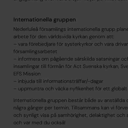
Internationella gruppen
Nederluleå församlings internationella grupp pla
arbete för den världsvida kyrkan genom att:
– vara förebedjare för systerkyrkor och vara drivan
församlingsarbetet
– informera om pågående särskilda satsningar oc
insamlingar till förmån för Act Svenska kyrkan, S
EFS Mission
– inbjuda till informationsträffar/-dagar
– uppmuntra och väcka nyfikenhet för ett global
Internationella gruppen består både av anställda 
några gånger per termin. Tillsammans kan vi förver
och synligt visa på samhörighet, delaktighet och 
och var med du också!