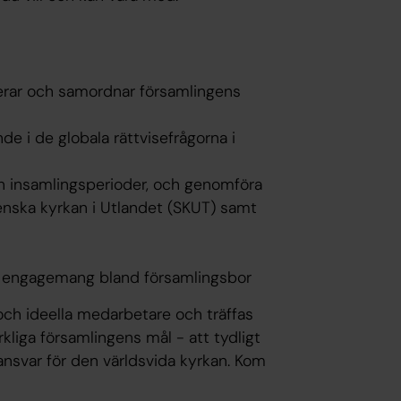
nerar och samordnar församlingens
de i de globala rättvisefrågorna i
h insamlingsperioder, och genomföra
venska kyrkan i Utlandet (SKUT) samt
t engagemang bland församlingsbor
och ideella medarbetare och träffas
kliga församlingens mål - att tydligt
ansvar för den världsvida kyrkan. Kom