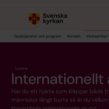
Till innehållet
Till undermeny
Gudstjänster och program
Kontakt
Verksamhet
Lyssna
Internationellt
Har du ett hjärta som klappar både fö
människor långt borta så är du välko
församlings internationella grupp.