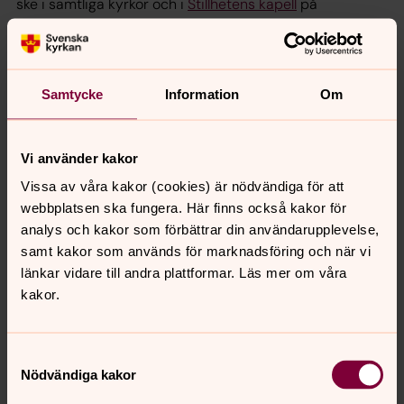
ske i samtliga kyrkor och i
Stillhetens kapell
på
kyrkogården. Vid jordbegravning avslutas
begravningsgudstjänsten vanligtvis på kyrkogården.
Samtycke
Information
Om
Jordbegravning eller kremation
Varje gravplats rymmer ett begränsat antal kistor. Har
man redan en gravplats löser det ofta frågan om det ska
Vi använder kakor
vara kremering eller jordbegravning. Men om det inte
Vissa av våra kakor (cookies) är nödvändiga för att
finns någon gravplats och om den avlidne inte har
webbplatsen ska fungera. Här finns också kakor för
uttalat sin personliga önskan är det de anhöriga som
analys och kakor som förbättrar din användarupplevelse,
bestämmer. Beslutet bör fattas utifrån både praktiska
samt kakor som används för marknadsföring och när vi
och emotionella omständigheter.
länkar vidare till andra plattformar. Läs mer om våra
Kyrkogårdsexpeditionen
kan hjälpa till med uppgifter om
kakor.
gravar.
Kista och bårtäcke
Samtyckesval
Nödvändiga kakor
Vanligtvis är det begravningsbyrån som hjälper till när