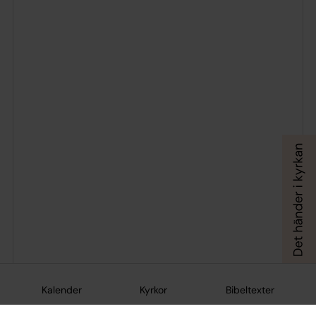
Kalender
Kyrkor
Bibeltexter