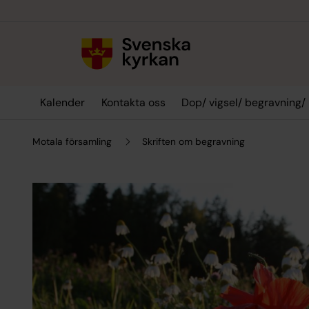
Till innehållet
Till undermeny
Kalender
Kontakta oss
Dop/ vigsel/ begravning/
Motala församling
Skriften om begravning