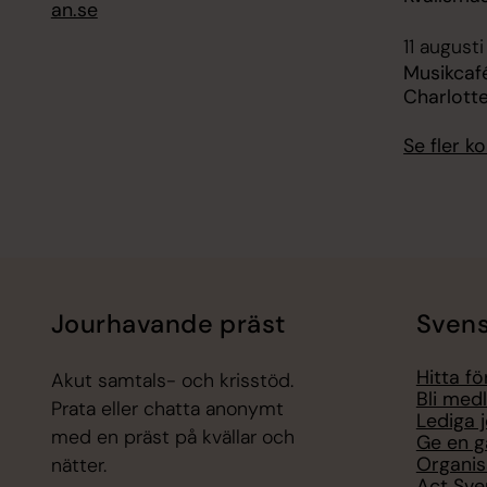
an.se
11 augusti
Musikcafé
Charlott
Se fler 
Jourhavande präst
Svens
Hitta f
Akut samtals- och krisstöd.
Bli med
Prata eller chatta anonymt
Lediga 
med en präst på kvällar och
Ge en g
Organis
nätter.
Act Sve