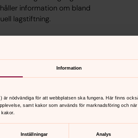
ehåller information om bland
ll lagstiftning.
kyrkans arbetsgivarorganisation och
r i Sverige, oavsett vilken tro du har.
 till fler språk. I skriften finns det
ndas som stöd för de som ska anordna
Information
) är nödvändiga för att webbplatsen ska fungera. Här finns ocks
pplevelse, samt kakor som används för marknadsföring och när vi
 kakor.
nnehåll?
Inställningar
Analys