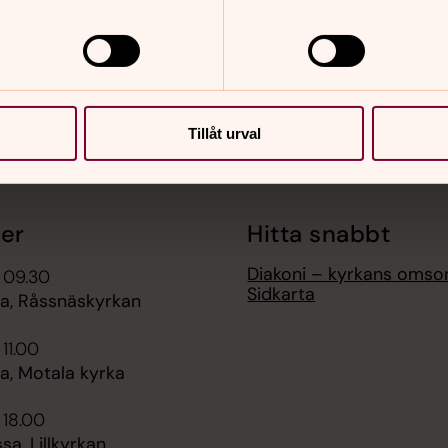
Tillåt urval
er
Hitta snabbt
Diakoni – kyrkans omso
 09.30
Sidkarta
, Råssnäskyrkan
 11.00
, Motala kyrka
 18.00
sa, Lillkyrkan