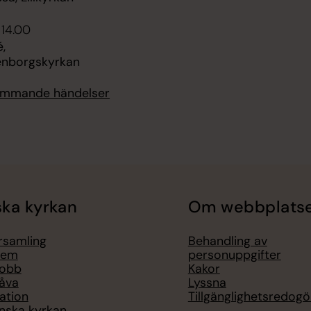
 14.00
,
enborgskyrkan
kommande händelser
ka kyrkan
Om webbplats
örsamling
Behandling av
lem
personuppgifter
jobb
Kakor
åva
Lyssna
ation
Tillgänglighetsredogö
nska kyrkan