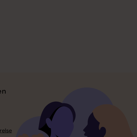
en
relse