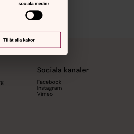
sociala medier
Tillåt alla kakor
Sociala kanaler
rg
Facebook
Instagram
Vimeo