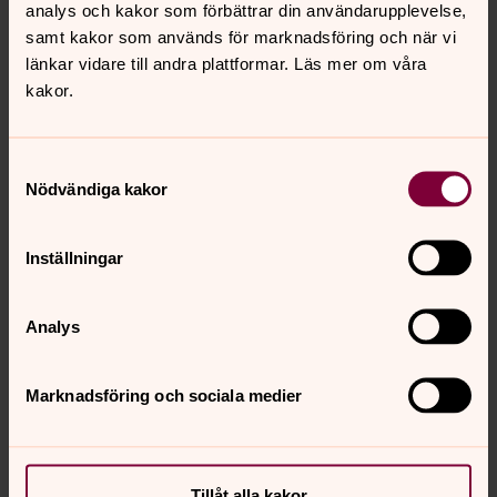
analys och kakor som förbättrar din användarupplevelse,
samt kakor som används för marknadsföring och när vi
länkar vidare till andra plattformar. Läs mer om våra
För att se innehållet behöver du acceptera kakor
kakor.
för marknadsföring.
Se videon på Vimeo i stället.
Samtyckesval
Nödvändiga kakor
Ändra inställningar
Inställningar
Pingstens bibeltexter
Analys
Marknadsföring och sociala medier
Senast ändrad 23 oktober 2023
Synpunkter eller frågor på sidans
Tillåt alla kakor