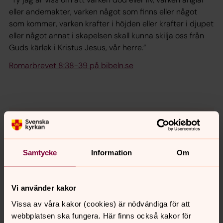
eller andemakter, varken något som finns eller något
som kommer, varken krafter i höjden eller krafter i djupet
eller något annat i skapelsen skall kunna skilja oss från
Guds kärlek i Kristus Jesus, vår herre.”
Romarbrevet 8:38-39 på bibeln.se
För att se innehållet behöver du acceptera kakor
för marknadsföring.
Samtycke
Information
Om
Se videon på Vimeo i stället.
Vi använder kakor
Ändra inställningar
Vissa av våra kakor (cookies) är nödvändiga för att
webbplatsen ska fungera. Här finns också kakor för