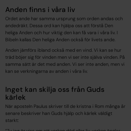
Anden finns i våra liv
Ordet ande har samma ursprung som orden andas och
andedräkt. Dessa ord kan hjälpa oss att förstå Den
heliga Anden och hur viktig den kan få vara i våra liv. I
Bibeln kallas Den heliga Anden också för livets ande.
Anden jämförs ibland också med en vind. Vi kan se hur
träd böjer sig för vinden men vi ser inte själva vinden. På
samma sätt är det med anden. Vi ser inte anden, men vi
kan se verkningarna av anden i våra liv.
Inget kan skilja oss från Guds
kärlek
När aposteln Paulus skriver till de kristna i Rom många år
senare beskriver han Guds hjälp och kärlek väldigt
starkt:
”Ty jag är viss om att varken död eller liv, varken änglar