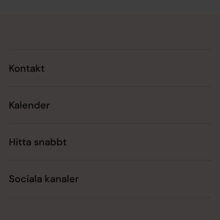
Tillbaka till toppen
Tillbaka till innehållet
Kontakt
Kalender
Hitta snabbt
Sociala kanaler