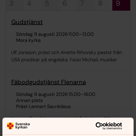
3
4
5
6
7
8
9
Gudstjänst
söndag 9 augusti 2026
·
11.00
–
12.00
Mora kyrka
Ulf Jonsson, präst och Anette Rihovsky pastor från
USA predikar på engelska. Faiez Michail, musiker
Fäbodgudstjänst Flenarna
söndag 9 augusti 2026
·
15.00
–
16.00
Annan plats
Präst Lennart Sacrédeus
Lennart Sacrédeus, veniat och Britt-Inger Nilsson,
musiker. Benke Mattson och Gunnel Åkesson deltar
med sång och musik.