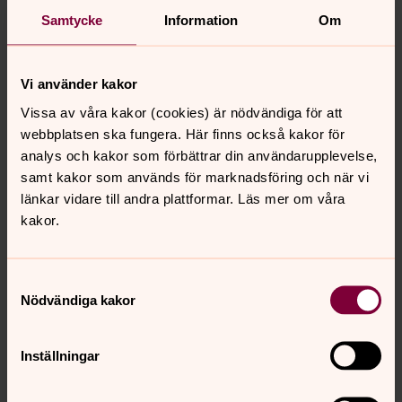
Samtycke
Information
Om
Friluftsgudstjänst Venjans gammelgård
Vi använder kakor
söndag 9 augusti 2026
·
15.00
–
16.00
Annan plats
Vissa av våra kakor (cookies) är nödvändiga för att
webbplatsen ska fungera. Här finns också kakor för
Hembygdsföreningen bjuder på kaffe
analys och kakor som förbättrar din användarupplevelse,
samt kakor som används för marknadsföring och när vi
länkar vidare till andra plattformar. Läs mer om våra
Kyrkoåret
kakor.
Kyrkoåret är kyrkans egen kalender. Olika bibeltexter är
kopplade till de olika veckorna i kalendern. Den första
Samtyckesval
dagen i kyrkoåret är söndagen den första advent.
Nödvändiga kakor
Årets högtider
Inställningar
Inom kristendomen finns det många högtider.
Kristendomens viktigaste högtider är jul, påsk och