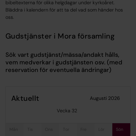
bibeltexterna för olika helgdagar under kyrkoåret.
Bläddra i kalendern för att ta del vad som händer hos
oss.
Gudstjänster i Mora församling
Sök vart gudstjänst/mässa/andakt hålls,
vem medverkar i gudstjänsten osv.
(med
reservation för eventuella ändringar)
Aktuellt
augusti 2026
Vecka 32
mån
tis
ons
tor
fre
lör
sön