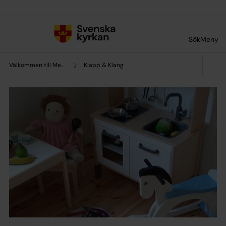
Till innehållet
Till undermeny
Sök
Meny
Välkommen till Mellösa församling
Klapp & Klang