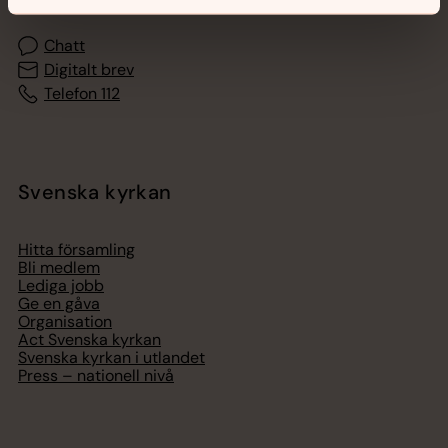
Chatt
Digitalt brev
Telefon 112
Svenska kyrkan
Hitta församling
Bli medlem
Lediga jobb
Ge en gåva
Organisation
Act Svenska kyrkan
Svenska kyrkan i utlandet
Press – nationell nivå