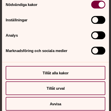
Nödvändiga kakor
Kalender
Inställningar
Hitta snabbt
Analys
Marknadsföring och sociala medier
Sociala kanaler
Tillåt alla kakor
Tillåt urval
Jourhavande präst
Akut samtals- och krisstöd. Prata eller chatta anonymt
Avvisa
med en präst på kvällar och nätter.