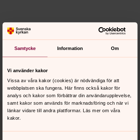
Senast ändrad 5 augusti 2026
Synpunkter eller frågor på sidans
Samtycke
Information
Om
innehåll?
mellosa.forsamling@svenskakyrkan.se
Vi använder kakor
Dela
Vissa av våra kakor (cookies) är nödvändiga för att
webbplatsen ska fungera. Här finns också kakor för
analys och kakor som förbättrar din användarupplevelse,
samt kakor som används för marknadsföring och när vi
Tillbaka till toppen
Tillbaka till innehållet
länkar vidare till andra plattformar. Läs mer om våra
kakor.
Kontakt
Samtyckesval