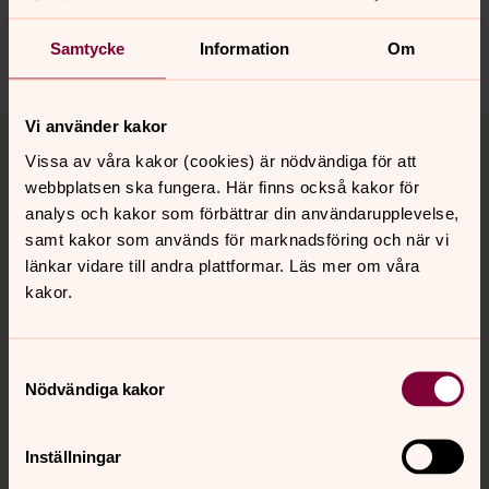
Dela
Samtycke
Information
Om
Tillbaka till toppen
Tillbaka till innehållet
Vi använder kakor
Vissa av våra kakor (cookies) är nödvändiga för att
webbplatsen ska fungera. Här finns också kakor för
analys och kakor som förbättrar din användarupplevelse,
Kontakt
samt kakor som används för marknadsföring och när vi
länkar vidare till andra plattformar. Läs mer om våra
kakor.
Kalender
Samtyckesval
Nödvändiga kakor
Hitta snabbt
Inställningar
Sociala kanaler