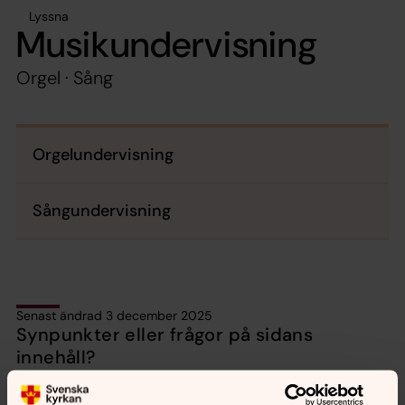
Lyssna
Musikundervisning
Orgel · Sång
Orgelundervisning
Sångundervisning
Senast ändrad 3 december 2025
Synpunkter eller frågor på sidans
innehåll?
mariestads.forsamling@svenskakyrkan.se