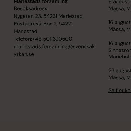
Mariestads församling
9 augusti
Besöksadress:
Mässa, M
Nygatan 23, 54231 Mariestad
16 augusti
Postadress:
Box 2, 54221
Mässa, M
Mariestad
Telefon:
+46 501 390500
16 august
mariestads.forsamling@svenskak
Sinnesro
yrkan.se
Mariehol
23 august
Mässa, M
Se fler 