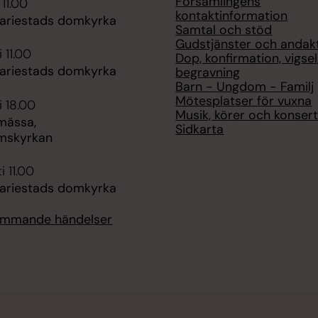
Församlingens
 11.00
kontaktinformation
ariestads domkyrka
Samtal och stöd
Gudstjänster och andak
 11.00
Dop, konfirmation, vigsel
ariestads domkyrka
begravning
Barn - Ungdom - Familj
Mötesplatser för vuxna
i 18.00
Musik, körer och konser
mässa,
Sidkarta
mskyrkan
i 11.00
ariestads domkyrka
kommande händelser