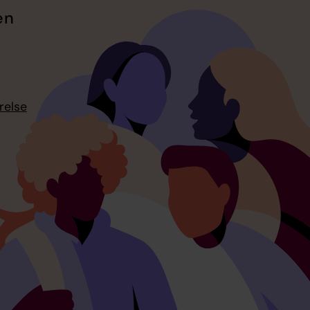
en
relse