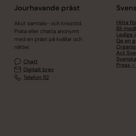
Jourhavande präst
Svens
Hitta f
Akut samtals- och krisstöd.
Bli med
Prata eller chatta anonymt
Lediga 
med en präst på kvällar och
Ge en g
Organis
nätter.
Act Sve
Svenska
Chatt
Press – 
Digitalt brev
Telefon 112