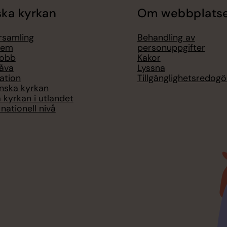
ka kyrkan
Om webbplats
örsamling
Behandling av
lem
personuppgifter
jobb
Kakor
åva
Lyssna
ation
Tillgänglighetsredogö
nska kyrkan
 kyrkan i utlandet
nationell nivå