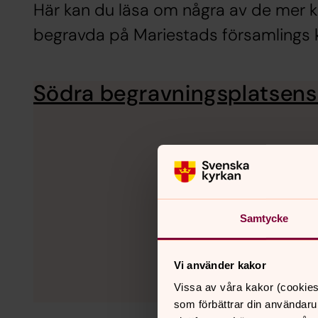
Här kan du läsa om några av de mer 
begravda på Mariestads församlings 
Södra begravningsplatsens
Samtycke
Vi använder kakor
Vissa av våra kakor (cookies
som förbättrar din användaru