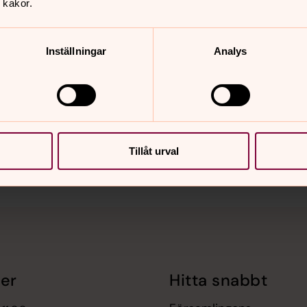
 kakor.
Inställningar
Analys
nnehåll?
Tillåt urval
er
Hitta snabbt