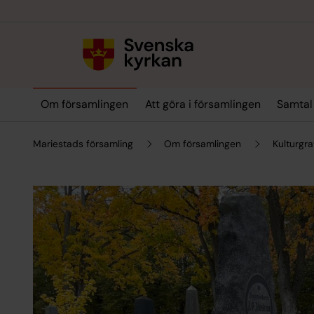
Till innehållet
Till undermeny
Om församlingen
Att göra i församlingen
Samtal
Mariestads församling
Om församlingen
Kulturgra