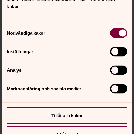
kakor.
Vandringsgrupp
Samtyckesval
torsdag 6 augusti 2026
·
10.00
–
12.00
Nödvändiga kakor
Månsarps kyrka
Samling vid parkeringsplats söder om Månsarps
Inställningar
kyrka
Analys
Marknadsföring och sociala medier
Senast ändrad 28 april 2023
Synpunkter eller frågor på sidans
innehåll?
mansarp.forsamling@svenskakyrkan.se
Tillåt alla kakor
Dela