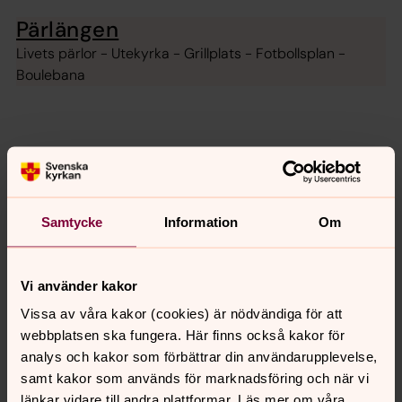
Pärlängen
Livets pärlor - Utekyrka - Grillplats - Fotbollsplan -
Boulebana
Församlingsgården
Vad händer?
Samtycke
Information
Om
Kalender för Månsarps
församling
Vi använder kakor
Vissa av våra kakor (cookies) är nödvändiga för att
Vecka 32
augusti 2026
webbplatsen ska fungera. Här finns också kakor för
analys och kakor som förbättrar din användarupplevelse,
mån
tis
ons
tor
fre
lör
sön
samt kakor som används för marknadsföring och när vi
3
4
5
6
7
8
9
länkar vidare till andra plattformar. Läs mer om våra