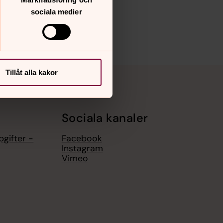
sociala medier
Tillåt alla kakor
Sociala kanaler
gifter -
Facebook
Instagram
Vimeo