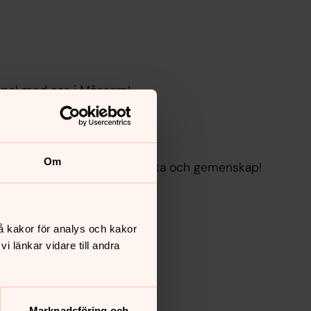
pel med oss i Månsarp!
Om
rytmik med sång, rörelse, fika och gemenskap!
å kakor för analys och kakor
 länkar vidare till andra
Marknadsföring och