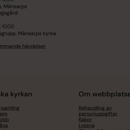
, Månsarps
ngsgård
i 10.00
sgrupp, Månsarps kyrka
kommande händelser
ka kyrkan
Om webbplats
örsamling
Behandling av
lem
personuppgifter
jobb
Kakor
åva
Lyssna