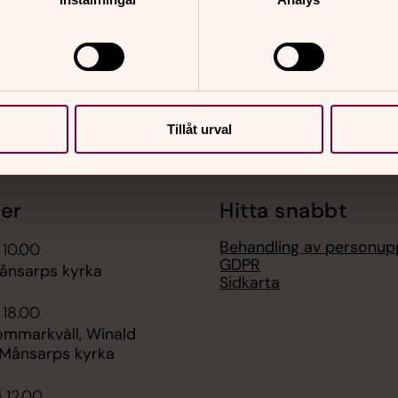
Tillåt urval
er
Hitta snabbt
Behandling av personupp
 10.00
GDPR
ånsarps kyrka
Sidkarta
 18.00
ommarkväll, Winald
, Månsarps kyrka
i 12.00