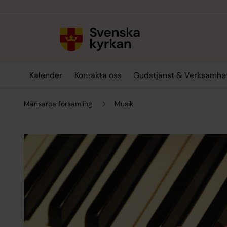
Till innehållet
Till undermeny
Kalender
Kontakta oss
Gudstjänst & Verksamhe
Månsarps församling
Musik