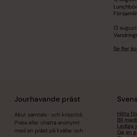
Lunchbön
Församli
13 august
Vandring
Se fler 
Jourhavande präst
Svens
Hitta f
Akut samtals- och krisstöd.
Bli med
Prata eller chatta anonymt
Lediga 
med en präst på kvällar och
Ge en g