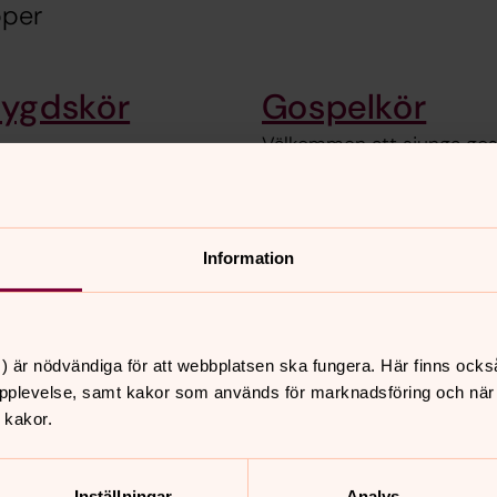
pper
bygdskör
Gospelkör
Välkommen att sjunga gos
Babyrytmik
Information
mmen hit!
Varmt välkommen till baby
) är nödvändiga för att webbplatsen ska fungera. Här finns ocks
pplevelse, samt kakor som används för marknadsföring och när vi
 kakor.
nnehåll?
Inställningar
Analys