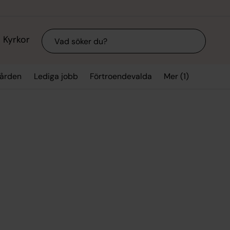
Sök
Kyrkor
Mer (1)
gården
Lediga jobb
Förtroendevalda