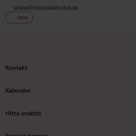
lundsstift@svenskakyrkan.se
Dela
Tillbaka till toppen
Tillbaka till innehållet
Kontakt
Kalender
Hitta snabbt
Sociala kanaler