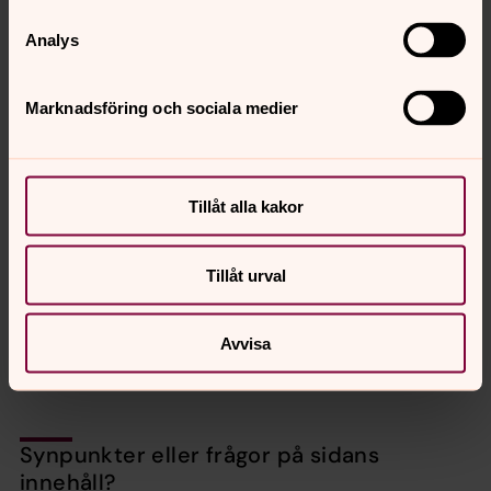
Datum: Tisdag 28 mars 2023.
Analys
Tid: Kl. 9.30–16.30. Kaffe från kl. 9.00.
Plats: Stiftsgården Åkersberg, Höör.
Kursledare/föreläsare: Hilmar Hilmarsson,
Marknadsföring och sociala medier
psykolog och psykoterapeut samt Erik Sjöberg-
Sund, stiftsadjunkt för ledarskapsutveckling
ochchefsstöd.
Tillåt alla kakor
Kostnad: 1200 kronor inkl. kurslitteratur
”Coachande samtal” av Hilmar Hilmarsson,
Studentlitteratur”.
Tillåt urval
Anmälan: Senast 1 mars 2023, digitalt via Trippus
Avvisa
Synpunkter eller frågor på sidans
innehåll?