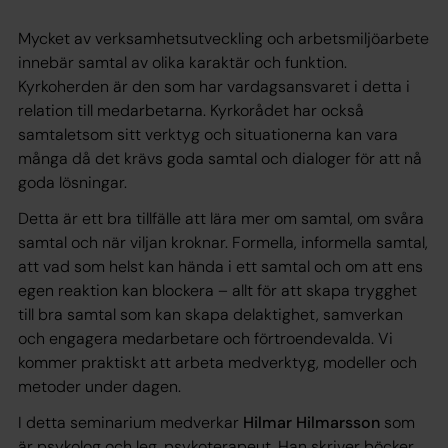
Mycket av verksamhetsutveckling och arbetsmiljöarbete
innebär samtal av olika karaktär och funktion.
Kyrkoherden är den som har vardagsansvaret i detta i
relation till medarbetarna. Kyrkorådet har också
samtaletsom sitt verktyg och situationerna kan vara
många då det krävs goda samtal och dialoger för att nå
goda lösningar.
Detta är ett bra tillfälle att lära mer om samtal, om svåra
samtal och när viljan kroknar. Formella, informella samtal,
att vad som helst kan hända i ett samtal och om att ens
egen reaktion kan blockera – allt för att skapa trygghet
till bra samtal som kan skapa delaktighet, samverkan
och engagera medarbetare och förtroendevalda. Vi
kommer praktiskt att arbeta medverktyg, modeller och
metoder under dagen.
I detta seminarium medverkar
Hilmar Hilmarsson
som
är psykolog och leg. psykoterapeut. Han skriver böcker