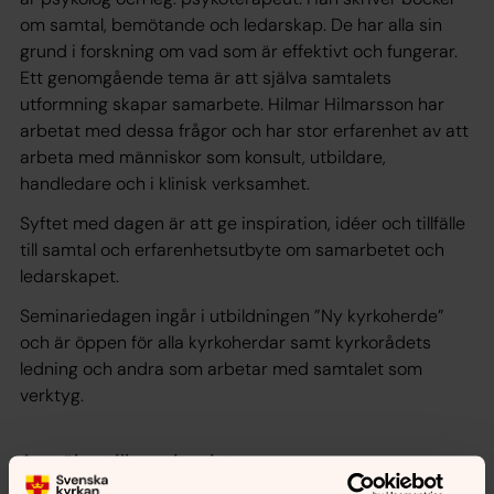
om samtal, bemötande och ledarskap. De har alla sin
grund i forskning om vad som är effektivt och fungerar.
Ett genomgående tema är att själva samtalets
utformning skapar samarbete. Hilmar Hilmarsson har
arbetat med dessa frågor och har stor erfarenhet av att
arbeta med människor som konsult, utbildare,
handledare och i klinisk verksamhet.
Syftet med dagen är att ge inspiration, idéer och tillfälle
till samtal och erfarenhetsutbyte om samarbetet och
ledarskapet.
Seminariedagen ingår i utbildningen ”Ny kyrkoherde”
och är öppen för alla kyrkoherdar samt kyrkorådets
ledning och andra som arbetar med samtalet som
verktyg.
Anmälan till seminariet