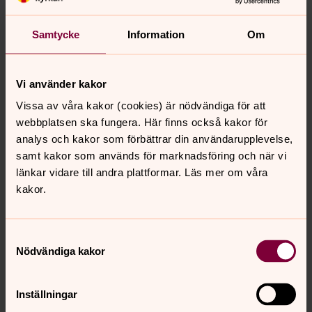
Anmälan senast 1 mars 2023 via Trippus.
Samtycke
Information
Om
Om Hilmar Hilmarsson
Hilmar Hilmarsson
som är psykolog och leg.
psykoterapeut. Han skriver böcker om samtal,
Vi använder kakor
bemötande och ledarskap. De har alla sin grund i
Vissa av våra kakor (cookies) är nödvändiga för att
forskning om vad som är effektivt och fungerar. Ett
webbplatsen ska fungera. Här finns också kakor för
genomgående tema är att själva samtalets
analys och kakor som förbättrar din användarupplevelse,
utformning skapar samarbete.
samt kakor som används för marknadsföring och när vi
länkar vidare till andra plattformar. Läs mer om våra
Hilmar Hilmarsson har arbetat med dessa frågor
kakor.
och har stor erfarenhet av att arbeta med
människor som konsult, utbildare, handledare och i
klinisk verksamhet.
Samtyckesval
Nödvändiga kakor
Fakta om seminariet
Inställningar