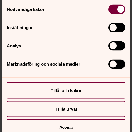
Samtyckesval
så jubileumsfirandet blir samtidigt ett trevligt sätt att
Nödvändiga kakor
markera projektets avslut, säger Mats.
Inställningar
Analys
Marknadsföring och sociala medier
Tillåt alla kakor
Tillåt urval
Foto: Gunnar Menander
Avvisa