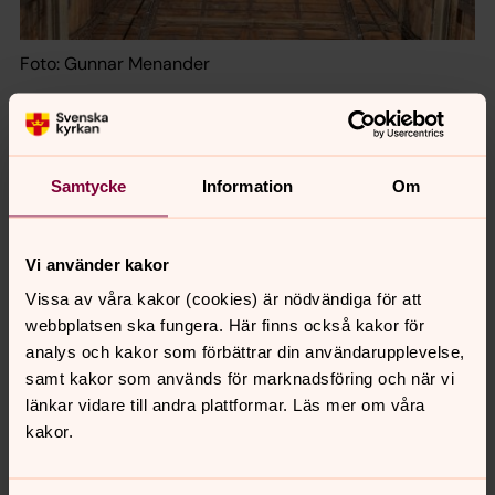
Foto: Gunnar Menander
Renoveringen ingår i kyrkans långsiktiga vård- och
underhållningsplan. Projektet finansieras av domkyrkan
och med kyrkoantikvarisk ersättning genom
Samtycke
Information
Om
domkyrkorådet, vilket innebär att det inte belastar
församlingen.
Vi använder kakor
Vissa av våra kakor (cookies) är nödvändiga för att
webbplatsen ska fungera. Här finns också kakor för
Projektavslut och jubileumsfirande
analys och kakor som förbättrar din användarupplevelse,
Förhoppningen är att de nya spirorna ska vara på plats
samt kakor som används för marknadsföring och när vi
när kryptans 900-årsjubileum ska firas i början av nästa
länkar vidare till andra plattformar. Läs mer om våra
år.
kakor.
- Det är ju ett stort och viktigt renoveringsprojekt men
när allt är klart kommer det inte att synas någon skillnad,