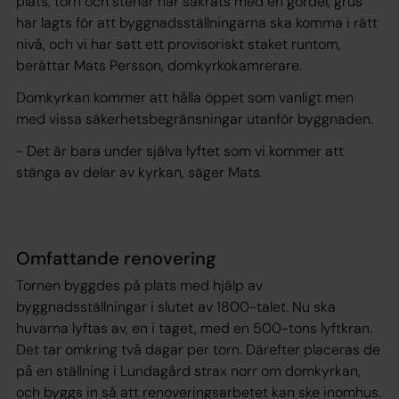
plats, torn och stenar har säkrats med en gördel, grus
har lagts för att byggnadsställningarna ska komma i rätt
nivå, och vi har satt ett provisoriskt staket runtom,
berättar Mats Persson, domkyrkokamrerare.
Domkyrkan kommer att hålla öppet som vanligt men
med vissa säkerhetsbegränsningar utanför byggnaden.
- Det är bara under själva lyftet som vi kommer att
stänga av delar av kyrkan, säger Mats.
Omfattande renovering
Tornen byggdes på plats med hjälp av
byggnadsställningar i slutet av 1800-talet. Nu ska
huvarna lyftas av, en i taget, med en 500-tons lyftkran.
Det tar omkring två dagar per torn. Därefter placeras de
på en ställning i Lundagård strax norr om domkyrkan,
och byggs in så att renoveringsarbetet kan ske inomhus.