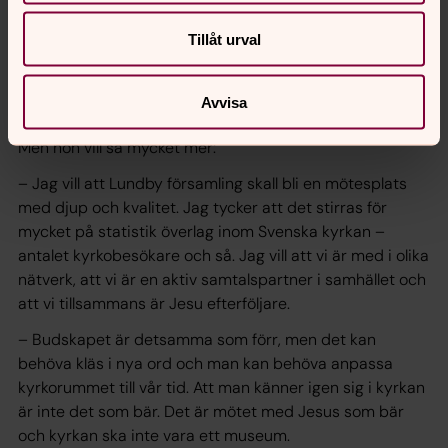
riktmärke är att leda åtminstone en gudstjänst i
månaden här i Lundby.
Tillåt urval
Det första Annika Larsson får ta itu med som kyrkoherde
är rekryteringar, lönerevisioner och budgeten. Det kan
Avvisa
beskrivas som att komma ner på jorden med en skräll.
Men hon vill så mycket mer:
– Jag vill att Lundby församling skall bli en mötesplats
med djup och kvalitet. Jag tycker att det stirras för
mycket på statistik överlag inom Svenska kyrkan –
antalet kyrkobesökare och så. Jag vill att vi är med i olika
nätverk, att vi är en aktiv samtalspartner i samhället och
att vi tillsammans är Jesu efterföljare.
– Budskapet är detsamma som förr, men det kan
behöva kläs i nya ord och man kan behöva anpassa
kyrkorummet till vår tid. Att man känner igen sig i kyrkan
är inte det som bär. Det är mötet med Jesus som bär
och kyrkan ska inte vara ett museum.