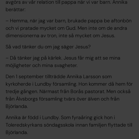
avgörs av vår relation till pappa när vi var barn. Annika
berättar:
– Hemma, när jag var barn, brukade pappa be aftonbön
och vi pratade mycket om Gud. Men inte om de andra
dimensionerna av tron, inte så mycket om Jesus.
Så vad tänker du om jag säger Jesus?
– Då tänker jag på kärlek. Jesus får mig att se mina
möjligheter och mina svagheter.
Den 1 september tillträdde Annika Larsson som
kyrkoherde i Lundby församling. Hon kommer då hem för
tredje gången. Närmast från Borås pastorat. Men också
från Älvsborgs församling tvärs över älven och från
Björlanda.
Annika är född i Lundby. Som fyraåring gick hon i
Toleredskyrkans söndagsskola innan familjen flyttade till
Björlanda.