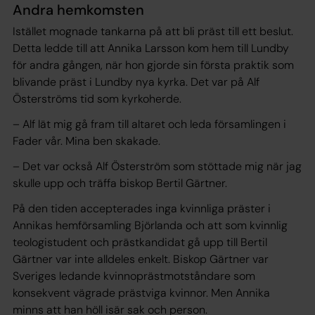
Andra hemkomsten
Istället mognade tankarna på att bli präst till ett beslut.
Detta ledde till att Annika Larsson kom hem till Lundby
för andra gången, när hon gjorde sin första praktik som
blivande präst i Lundby nya kyrka. Det var på Alf
Österströms tid som kyrkoherde.
– Alf lät mig gå fram till altaret och leda församlingen i
Fader vår. Mina ben skakade.
– Det var också Alf Österström som stöttade mig när jag
skulle upp och träffa biskop Bertil Gärtner.
På den tiden accepterades inga kvinnliga präster i
Annikas hemförsamling Björlanda och att som kvinnlig
teologistudent och prästkandidat gå upp till Bertil
Gärtner var inte alldeles enkelt. Biskop Gärtner var
Sveriges ledande kvinnoprästmotståndare som
konsekvent vägrade prästviga kvinnor. Men Annika
minns att han höll isär sak och person.