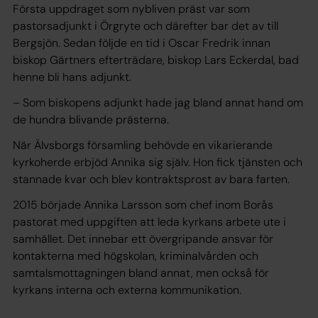
Första uppdraget som nybliven präst var som
pastorsadjunkt i Örgryte och därefter bar det av till
Bergsjön. Sedan följde en tid i Oscar Fredrik innan
biskop Gärtners efterträdare, biskop Lars Eckerdal, bad
henne bli hans adjunkt.
– Som biskopens adjunkt hade jag bland annat hand om
de hundra blivande prästerna.
När Älvsborgs församling behövde en vikarierande
kyrkoherde erbjöd Annika sig själv. Hon fick tjänsten och
stannade kvar och blev kontraktsprost av bara farten.
2015 började Annika Larsson som chef inom Borås
pastorat med uppgiften att leda kyrkans arbete ute i
samhället. Det innebar ett övergripande ansvar för
kontakterna med högskolan, kriminalvården och
samtalsmottagningen bland annat, men också för
kyrkans interna och externa kommunikation.