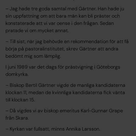
– Jag hade tre goda samtal med Gärtner. Han hade ju
sin uppfattning om att bara män kan bli präster och
konstaterade att vi var oense i den frågan. Sedan
pratade vi om mycket annat.
– Till sist, när jag behövde en rekommendation för att få
börja på pastoralinstitutet, skrev Gärtner att andra
bedömt mig som lämplig.
I juni 1989 var det dags för prästvigning i Göteborgs
domkyrka.
– Biskop Bertil Gärtner vigde de manliga kandidaterna
klockan 11, medan de kvinnliga kandidaterna fick vänta
till klockan 15.
– Då vigdes vi av biskop emeritus Karl-Gunnar Grape
från Skara.
– Kyrkan var fullsatt, minns Annika Larsson.