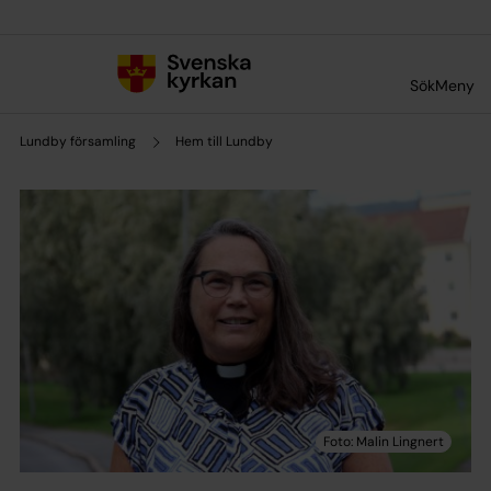
Till innehållet
Till undermeny
Sök
Meny
Lundby församling
Hem till Lundby