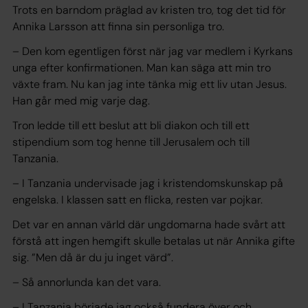
Trots en barndom präglad av kristen tro, tog det tid för
Annika Larsson att finna sin personliga tro.
– Den kom egentligen först när jag var medlem i Kyrkans
unga efter konfirmationen. Man kan säga att min tro
växte fram. Nu kan jag inte tänka mig ett liv utan Jesus.
Han går med mig varje dag.
Tron ledde till ett beslut att bli diakon och till ett
stipendium som tog henne till Jerusalem och till
Tanzania.
– I Tanzania undervisade jag i kristendomskunskap på
engelska. I klassen satt en flicka, resten var pojkar.
Det var en annan värld där ungdomarna hade svårt att
förstå att ingen hemgift skulle betalas ut när Annika gifte
sig. ”Men då är du ju inget värd”.
– Så annorlunda kan det vara.
– I Tanzania började jag också fundera över och