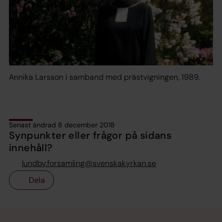
Annika Larsson i samband med prästvigningen, 1989.
Senast ändrad 8 december 2018
Synpunkter eller frågor på sidans
innehåll?
lundby.forsamling@svenskakyrkan.se
Dela
Tillbaka till toppen
Tillbaka till innehållet