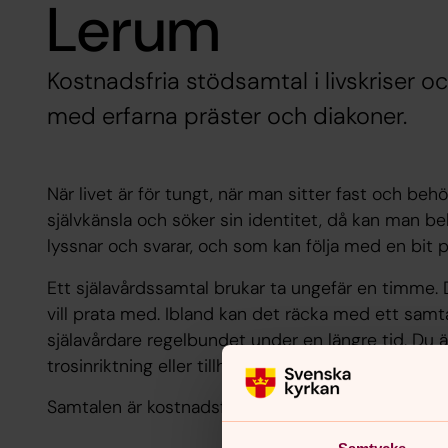
Lerum
Kostnadsfria stödsamtal i livskriser 
med erfarna präster och diakoner.
När livet är för tungt, när man sitter fast och behö
självkänsla och söker sin identitet, då kan man
lyssnar och svarar, och som kan följa med en bit 
Ett själavårdssamtal brukar ta ungefär en timme.
vill prata med. Ibland kan det räcka med ett sam
själavårdare regelbundet under en längre tid. D
trosinriktning eller tillhörighet till Svenska Kyrkan.
Samtalen är kostnadsfria.