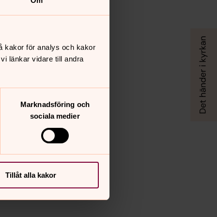
Om
å kakor för analys och kakor
 länkar vidare till andra
Marknadsföring och
sociala medier
Tillåt alla kakor