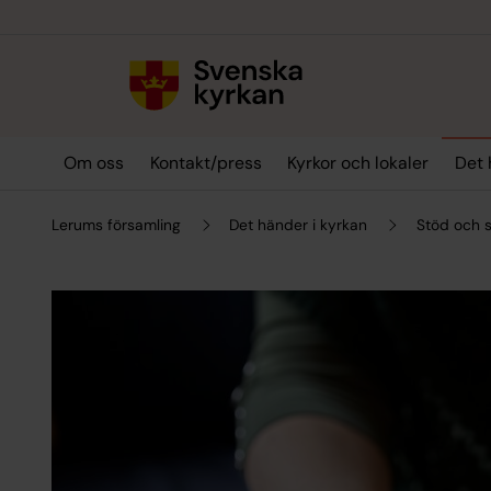
Till innehållet
Till undermeny
Om oss
Kontakt/press
Kyrkor och lokaler
Det 
Lerums församling
Det händer i kyrkan
Stöd och 