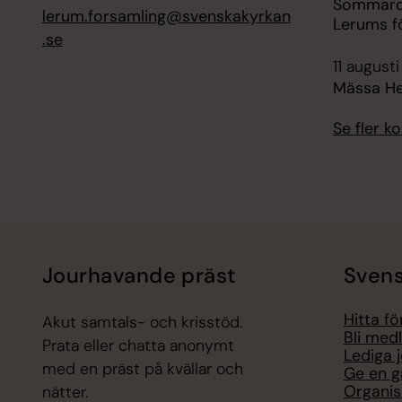
Sommarca
lerum.forsamling@svenskakyrkan
Lerums f
.se
11 augusti
Mässa H
Se fler 
Jourhavande präst
Svens
Hitta f
Akut samtals- och krisstöd.
Bli med
Prata eller chatta anonymt
Lediga 
med en präst på kvällar och
Ge en g
Organis
nätter.