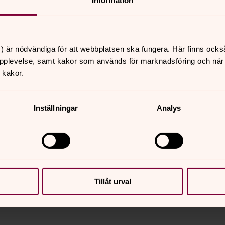
Information
ntingen ringa oss direkt, skicka ett
om du föredrar att kommunicera på det
) är nödvändiga för att webbplatsen ska fungera. Här finns ocks
pplevelse, samt kakor som används för marknadsföring och när vi
 kakor.
n.se
Inställningar
Analys
lsligt välmående och tillväxt!
Tillåt urval
nnehåll?