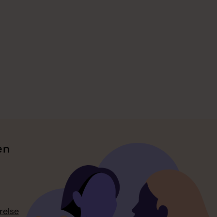
en
relse