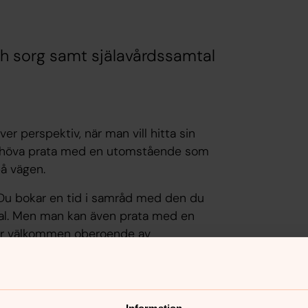
och sorg samt själavårdssamtal
ver perspektiv, när man vill hitta sin
 behöva prata med en utomstående som
på vägen.
 Du bokar en tid i samråd med den du
tal. Men man kan även prata med en
u är välkommen oberoende av