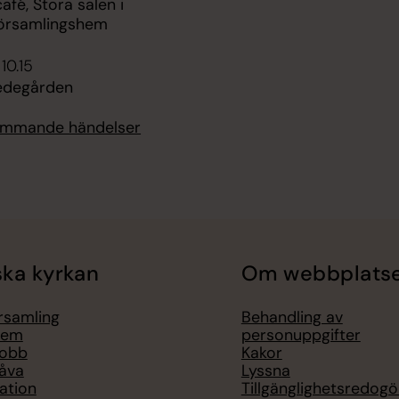
fé, Stora salen i
örsamlingshem
 10.15
edegården
kommande händelser
ka kyrkan
Om webbplats
örsamling
Behandling av
lem
personuppgifter
jobb
Kakor
åva
Lyssna
ation
Tillgänglighetsredogö