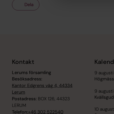
Dela
Tillbaka till toppen
Tillbaka till innehållet
Kontakt
Kalend
Lerums församling
9 augusti
Besöksadress:
Högmässa
Kantor Edgrens väg 4, 44334
9 augusti
Lerum
Kvällsgud
Postadress:
BOX 126, 44323
LERUM
10 augusti
Telefon:
+46 302 522540