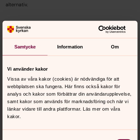
alternativ.
Senast ändrad 20 november 2024
Synpunkter eller frågor på sidans
Samtycke
Information
Om
innehåll?
kvistofta.forsamling@svenskakyrkan.se
Vi använder kakor
Dela
Vissa av våra kakor (cookies) är nödvändiga för att
webbplatsen ska fungera. Här finns också kakor för
analys och kakor som förbättrar din användarupplevelse,
Tillbaka till toppen
Tillbaka till innehållet
samt kakor som används för marknadsföring och när vi
länkar vidare till andra plattformar. Läs mer om våra
kakor.
Kontakt
Samtyckesval