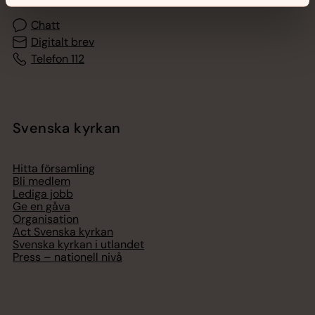
Chatt
Digitalt brev
Telefon 112
Svenska kyrkan
Hitta församling
Bli medlem
Lediga jobb
Ge en gåva
Organisation
Act Svenska kyrkan
Svenska kyrkan i utlandet
Press – nationell nivå