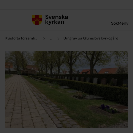
Till innehållet
Till undermeny
Sök
Meny
Kvistofta församling
...
Urngrav på Glumslövs kyrkogård