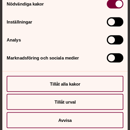
Nödvändiga kakor
Kalender
Inställningar
Hitta snabbt
Analys
Sociala kanaler
Marknadsföring och sociala medier
Tillåt alla kakor
Tillåt urval
Jourhavande präst
Akut samtals- och krisstöd. Prata eller chatta anonymt
Avvisa
med en präst på kvällar och nätter.