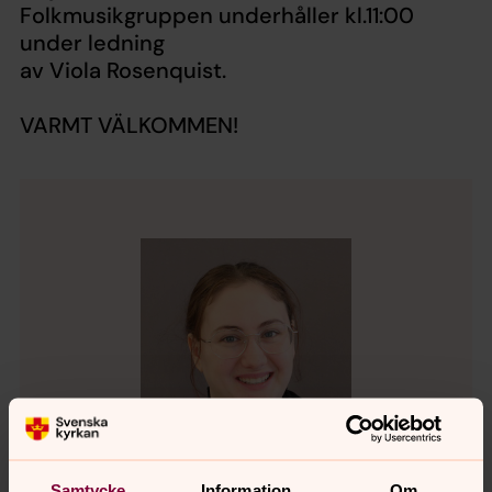
Folkmusikgruppen underhåller kl.11:00
under ledning
av Viola Rosenquist.
VARMT VÄLKOMMEN!
Samtycke
Information
Om