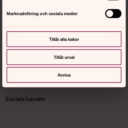
Tillbaka till toppen
Tillbaka till innehållet
Marknadsföring och sociala medier
Kontakt
Tillåt alla kakor
Kalender
Tillåt urval
Avvisa
Hitta snabbt
Sociala kanaler