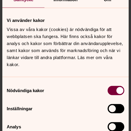
Vi använder kakor
Isabelle Johansson
Husmor, Svenska kyrkan i Kungsör
Vissa av våra kakor (cookies) är nödvändiga för att
webbplatsen ska fungera. Här finns också kakor för
Direkt:
0227-15512
analys och kakor som förbättrar din användarupplevelse,
isabelle.johansson2@svenskakyrkan.se
E-post:
samt kakor som används för marknadsföring och när vi
länkar vidare till andra plattformar. Läs mer om våra
kakor.
Samtyckesval
Senast ändrad 24 mars 2026
Synpunkter eller frågor på sidans
Nödvändiga kakor
innehåll?
kungsor.forsamling@svenskakyrkan.se
Inställningar
Dela
Analys