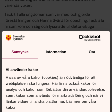
varenda vuxen.
Tack till alla ungdomar som var med och gjorde
föreställningen och Hanna Svärd för coaching. Tack alla
ni som kom och såg och lyssnade till detta viktiga
budskap.
Läs hela recensionen här
.
Samtycke
Information
Om
Senast ändrad 5 april 2020
Vi använder kakor
Synpunkter eller frågor på sidans
innehåll?
Vissa av våra kakor (cookies) är nödvändiga för att
webbplatsen ska fungera. Här finns också kakor för
kungsor.forsamling@svenskakyrkan.se
analys och kakor som förbättrar din användarupplevelse,
Dela
samt kakor som används för marknadsföring och när vi
länkar vidare till andra plattformar. Läs mer om våra
kakor.
Tillbaka till toppen
Tillbaka till innehållet