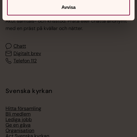
Jourhavande präst
Avvisa
Akut samtals- och krisstöd. Prata eller chatta anonymt
med en präst på kvällar och nätter.
Chatt
Digitalt brev
Telefon 112
Svenska kyrkan
Hitta församling
Bli medlem
Lediga jobb
Ge en gåva
Organisation
Act Svenska kyrkan