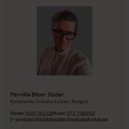
Pernilla Biber Söder
Kyrkoherde, Svenska kyrkan i Kungsör
Direkt:
0227-155 03
Mobil:
072-7266133
pernilla.bibersoder@svenskakyrkan.se
E-post: