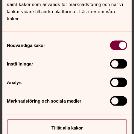
samt kakor som används för marknadsföring och när vi
länkar vidare till andra plattformar. Läs mer om våra
Camilla Ahlin
kakor.
Församlingspedagog, Informatör, Svenska kyrkan i
Kungsör
Samtyckesval
Direkt:
0227-15511
Nödvändiga kakor
camilla.ahlin@svenskakyrkan.se
E-post:
Inställningar
Analys
Marknadsföring och sociala medier
Tillåt alla kakor