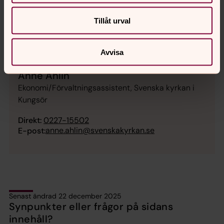
Tillåt urval
Avvisa
Anne Ahlin
Ekonomi/Förvaltningsassistent, Svenska kyrkan i
Kungsör
Direkt:
0227-15502
anne.ahlin@svenskakyrkan.se
E-post:
Senast ändrad 22 december 2025
Synpunkter eller frågor på sidans
innehåll?