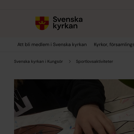
Till innehållet
Till undermeny
Att bli medlem i Svenska kyrkan
Kyrkor, församlin
Svenska kyrkan i Kungsör
Sportlovsaktiviteter