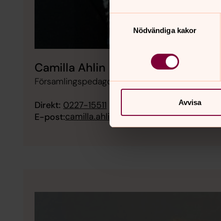
Samtyckesval
Nödvändiga kakor
Camilla Ahlin
Församlingspedagog, Informatör, Svenska kyrka
Avvisa
Direkt:
0227-15511
camilla.ahlin@svenskakyrkan.se
E-post: