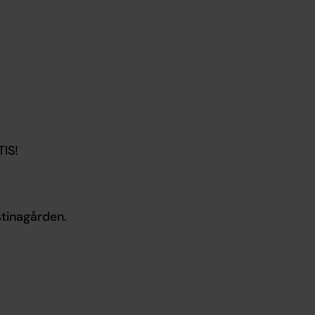
TIS!
stinagården.