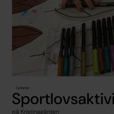
Lyssna
Sportlovsaktiv
på Kristinagården