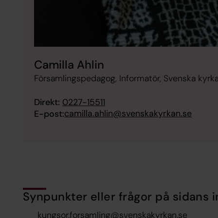
Camilla Ahlin
Församlingspedagog, Informatör, Svenska kyrka
Direkt:
0227-15511
camilla.ahlin@svenskakyrkan.se
E-post:
Synpunkter eller frågor på sidans i
kungsor.forsamling@svenskakyrkan.se