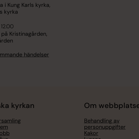
i Kung Karls kyrka,
s kyrka
 12.00
 på Kristinagården,
ården
kommande händelser
ka kyrkan
Om webbplats
örsamling
Behandling av
lem
personuppgifter
jobb
Kakor