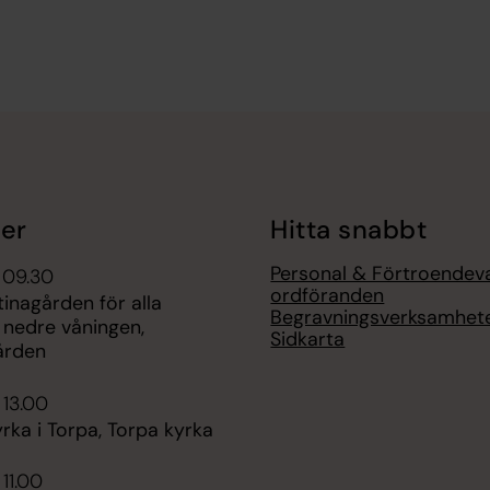
er
Hitta snabbt
Personal & Förtroendev
 09.30
ordföranden
tinagården för alla
Begravningsverksamhet
 nedre våningen,
Sidkarta
ården
 13.00
ka i Torpa, Torpa kyrka
 11.00