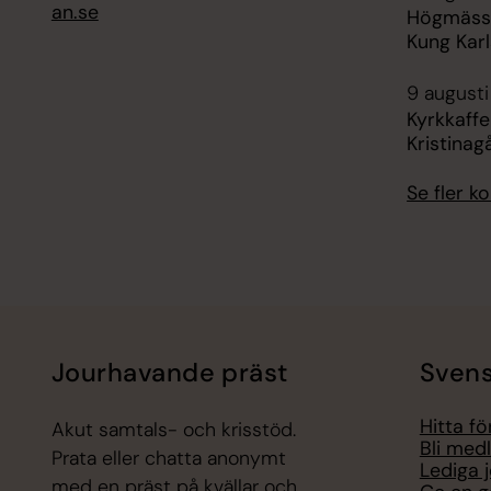
an.se
Högmässa 
Kung Karl
9 augusti
Kyrkkaffe
Kristinag
Se fler 
Jourhavande präst
Svens
Hitta f
Akut samtals- och krisstöd.
Bli med
Prata eller chatta anonymt
Lediga 
med en präst på kvällar och