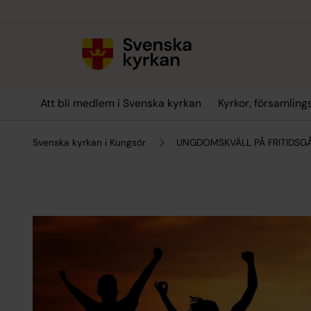
Till innehållet
Till undermeny
Att bli medlem i Svenska kyrkan
Kyrkor, församlin
Svenska kyrkan i Kungsör
UNGDOMSKVÄLL PÅ FRITIDSGÅR