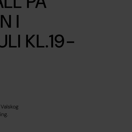
LL PÅ
N I
LI KL.19-
i Valskog
ing.