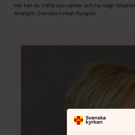
Här kan du träffa nya vänner och ha roligt tillsa
Arrangör: Svenska kyrkan Kungsör