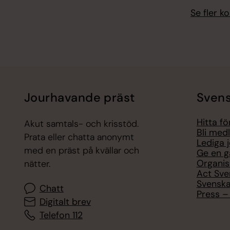
Se fler 
Jourhavande präst
Svens
Hitta f
Akut samtals- och krisstöd.
Bli med
Prata eller chatta anonymt
Lediga 
med en präst på kvällar och
Ge en g
Organis
nätter.
Act Sve
Svenska
Chatt
Press – 
Digitalt brev
Telefon 112