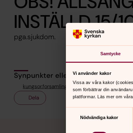
OBS! ALLSÅN
INSTÄLLD 15/1
pga.sjukdom.
Samtycke
Vi använder kakor
Synpunkter eller frågor på sidans i
Vissa av våra kakor (cookies
kungsor.forsamling@svenskakyrkan.se
som förbättrar din användaru
Dela
plattformar. Läs mer om våra
Samtyckesval
Nödvändiga kakor
Tillbaka till toppen
Tillbaka till innehållet