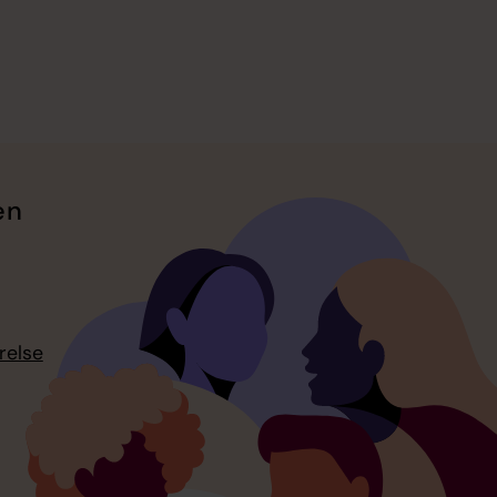
en
relse