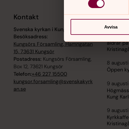
Kontakt
Kalend
Avvisa
Svenska kyrkan i Kungsör
7 augusti
Besöksadress:
Café Kris
åldrar på
Kungsörs Församling, Hamngatan
Kristinag
15, 73631 Kungsör
Postadress:
Kungsörs Församling,
8 augusti
Box 12, 73621 Kungsör
Öppen kyr
Telefon:
+46 227 15500
kungsor.forsamling@svenskakyrk
9 augusti
an.se
Högmässa 
Kung Karl
9 augusti
Kyrkkaffe
Kristinag