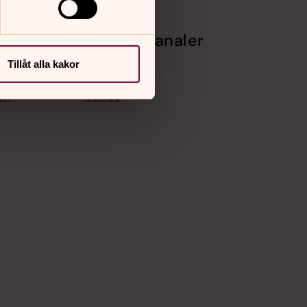
Sociala kanaler
Tillåt alla kakor
alda
Facebook
Instagram
en
Vimeo