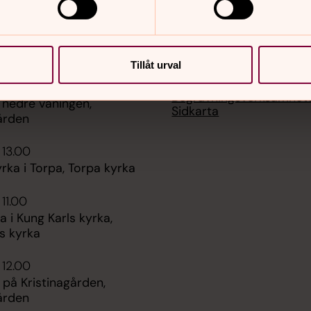
er
Hitta snabbt
Tillåt urval
Personal & Förtroendev
 09.30
ordföranden
tinagården för alla
Begravningsverksamhet
 nedre våningen,
Sidkarta
ården
 13.00
ka i Torpa, Torpa kyrka
 11.00
i Kung Karls kyrka,
s kyrka
 12.00
 på Kristinagården,
ården