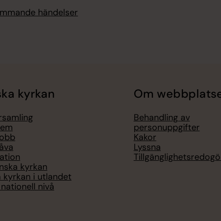
kommande händelser
ka kyrkan
Om webbplats
örsamling
Behandling av
lem
personuppgifter
jobb
Kakor
åva
Lyssna
ation
Tillgänglighetsredogö
nska kyrkan
 kyrkan i utlandet
nationell nivå