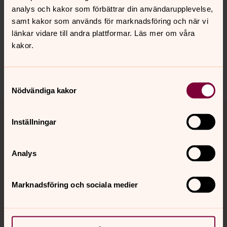
analys och kakor som förbättrar din användarupplevelse,
samt kakor som används för marknadsföring och när vi
Synpunkter eller frågor på sidans
länkar vidare till andra plattformar. Läs mer om våra
innehåll?
kakor.
kungsor.forsamling@svenskakyrkan.se
Dela
Samtyckesval
Nödvändiga kakor
Tillbaka till toppen
Tillbaka till innehållet
Inställningar
Analys
Kontakt
Marknadsföring och sociala medier
Kalender