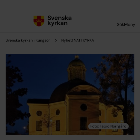
Till innehållet
Till undermeny
Sök
Meny
Svenska kyrkan i Kungsör
Nyhet! NATTKYRKA