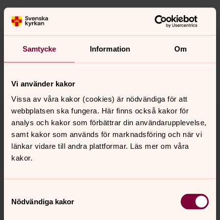
Senast ändrad 28 oktober 2021
Synpunkter eller frågor på sidans
innehåll?
Samtycke
Information
Om
kungsor.forsamling@svenskakyrkan.se
Dela
Vi använder kakor
Vissa av våra kakor (cookies) är nödvändiga för att
Tillbaka till toppen
Tillbaka till innehållet
webbplatsen ska fungera. Här finns också kakor för
analys och kakor som förbättrar din användarupplevelse,
samt kakor som används för marknadsföring och när vi
länkar vidare till andra plattformar. Läs mer om våra
Kontakt
kakor.
Samtyckesval
Kalender
Nödvändiga kakor