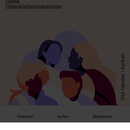
Lyssna
Tillgänglighetsredogörelse
Kalender
Kyrkor
Bibeltexter