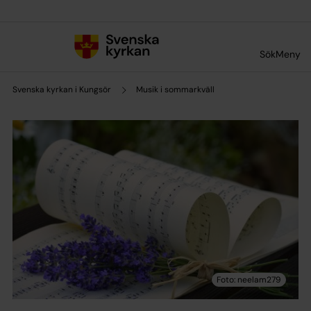
Till innehållet
Till undermeny
Sök
Meny
Svenska kyrkan i Kungsör
Musik i sommarkväll