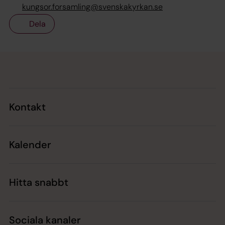
kungsor.forsamling@svenskakyrkan.se
Dela
Tillbaka till toppen
Tillbaka till innehållet
Kontakt
Kalender
Hitta snabbt
Sociala kanaler