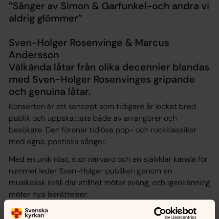
”Sånger av Simon & Garfunkel-och andra vi
aldrig glömmer”
Sven-Holger Rosenvinge & Marcus
Andersson
Välkända låtar från olika decennier blandas
med Sven-Holger Rosenvinges gripande
och genuina låtar.
Konserten är ett koncept som tidigare år lockat bred
publik och uppskattats både av arrangörer och
besökare. Den förenar tidlösa pop- och rockklassiker
med egna, poetiska sånger.
Med en unik röst, stor närvaro och en självklar känsla för
rummet leder Sven-Holger publiken genom en
musikalisk kväll där stillhet möter sväng, och igenkänning
möter nya berättelser.
Under konserten får vi höra sånger av Simon &