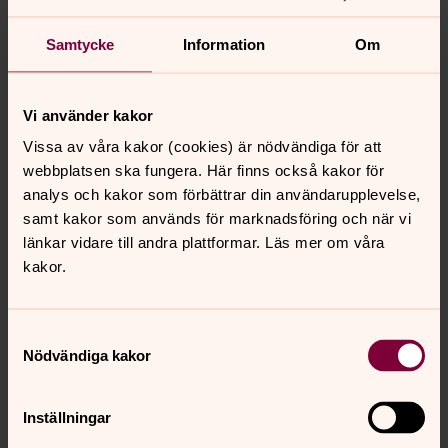
Garfunkel, samt andra älskade klassiker: • Lyckliga gatan
med Anna-Lena Löfgren • Unchained Melody med The
Samtycke
Information
Om
Righteous Brothers • samt några tidlösa hits av Elton
John, The Beatles och Elvis Dessa varvas med Sven-
Holger Rosenvinges egna verk – musik som känns som
Vi använder kakor
om den alltid funnits där, men som ändå säger något
Vissa av våra kakor (cookies) är nödvändiga för att
nytt.
webbplatsen ska fungera. Här finns också kakor för
Sven-Holger Rosenvinge är artist, poet och estradör
analys och kakor som förbättrar din användarupplevelse,
med flera album och singlar bakom sig, samt erfarenhet
samt kakor som används för marknadsföring och när vi
av musik för film, teater och kyrkliga sammanhang. En
länkar vidare till andra plattformar. Läs mer om våra
kväll fylld av musik som rör, berör och skapar
kakor.
gemenskap i sommarkvällen.
Samtyckesval
Kyrktaxi beställs senast torsdagen
Nödvändiga kakor
innan kl.12:00
på Tfn 0227-155 00 eller mail:
Inställningar
kungsor.forsamling@svenskakyrka