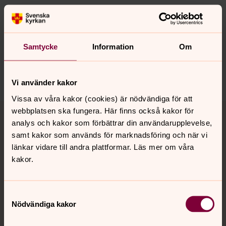
Senast ändrad 15 februari 2018
Synpunkter eller frågor på sidans
innehåll?
Samtycke
Information
Om
kungsor.forsamling@svenskakyrkan.se
Dela
Vi använder kakor
Vissa av våra kakor (cookies) är nödvändiga för att
Tillbaka till toppen
Tillbaka till innehållet
webbplatsen ska fungera. Här finns också kakor för
analys och kakor som förbättrar din användarupplevelse,
samt kakor som används för marknadsföring och när vi
länkar vidare till andra plattformar. Läs mer om våra
Kontakt
kakor.
Kalender
Samtyckesval
Nödvändiga kakor