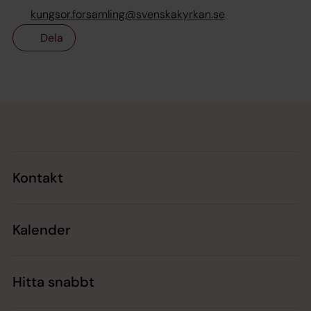
kungsor.forsamling@svenskakyrkan.se
Dela
Tillbaka till toppen
Tillbaka till innehållet
Kontakt
Kalender
Hitta snabbt