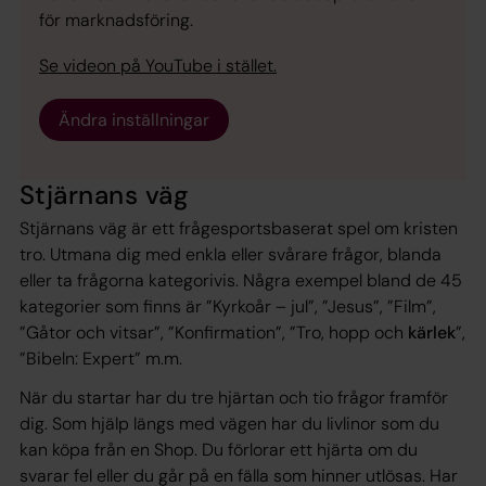
för marknadsföring.
Se videon på YouTube i stället.
Ändra inställningar
Stjärnans väg
Stjärnans väg är ett frågesportsbaserat spel om kristen
tro. Utmana dig med enkla eller svårare frågor, blanda
eller ta frågorna kategorivis. Några exempel bland de 45
kategorier som finns är ”Kyrkoår – jul”, ”Jesus”, ”Film”,
”Gåtor och vitsar”, ”Konfirmation”, ”Tro, hopp och
kärlek
”,
”Bibeln: Expert” m.m.
När du startar har du tre hjärtan och tio frågor framför
dig. Som hjälp längs med vägen har du livlinor som du
kan köpa från en Shop. Du förlorar ett hjärta om du
svarar fel eller du går på en fälla som hinner utlösas. Har