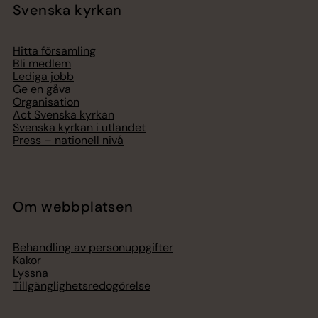
Svenska kyrkan
Hitta församling
Bli medlem
Lediga jobb
Ge en gåva
Organisation
Act Svenska kyrkan
Svenska kyrkan i utlandet
Press – nationell nivå
Om webbplatsen
Behandling av personuppgifter
Kakor
Lyssna
Tillgänglighetsredogörelse