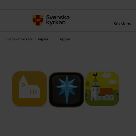
Till innehållet
Till undermeny
Sök
Meny
Svenska kyrkan i Kungsör
Appar