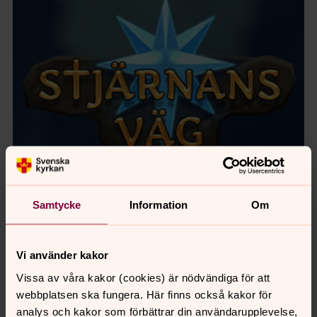
Samtycke
Information
Om
För att se innehållet behöver du acceptera kakor
för marknadsföring.
Vi använder kakor
Se videon på YouTube i stället.
Vissa av våra kakor (cookies) är nödvändiga för att
webbplatsen ska fungera. Här finns också kakor för
Ändra inställningar
analys och kakor som förbättrar din användarupplevelse,