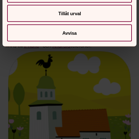
Har du stött på problem, har förslag på förbättringar
eller är det något du gillar extra mycket? Kontakta gärna
Tillåt urval
Svenska kyrkan på
info@svenskakyrkan.se
.
Avvisa
Appen
finns till
iPhone
- och
Android
telefoner.