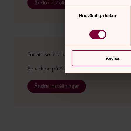
Ändra inställningar
Samtyckesval
Nödvändiga kakor
För att se innehållet behöver du acceptera ka
Avvisa
Se videon på Streamio i stället.
Ändra inställningar