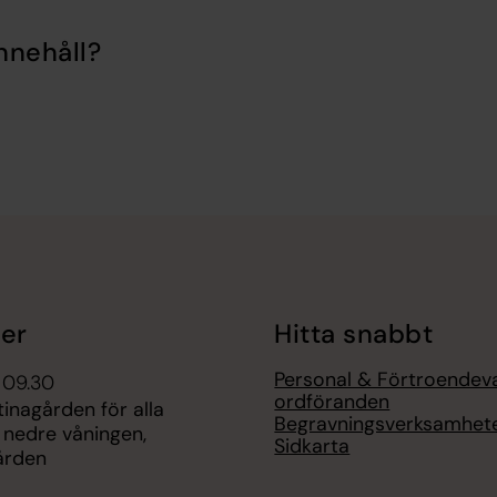
nnehåll?
er
Hitta snabbt
Personal & Förtroendev
 09.30
ordföranden
tinagården för alla
Begravningsverksamhet
 nedre våningen,
Sidkarta
ården