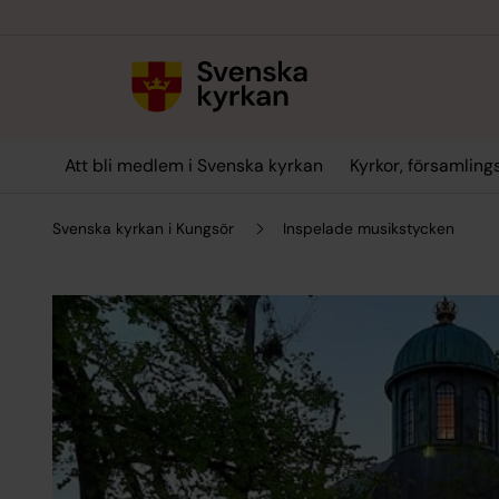
Till innehållet
Till undermeny
Att bli medlem i Svenska kyrkan
Kyrkor, församlin
Svenska kyrkan i Kungsör
Inspelade musikstycken