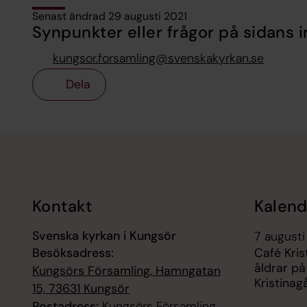
Senast ändrad 29 augusti 2021
Synpunkter eller frågor på sidans i
kungsor.forsamling@svenskakyrkan.se
Dela
Tillbaka till toppen
Tillbaka till innehållet
Kontakt
Kalend
Svenska kyrkan i Kungsör
7 augusti
Besöksadress:
Café Kris
åldrar på
Kungsörs Församling, Hamngatan
Kristinag
15, 73631 Kungsör
Postadress:
Kungsörs Församling,