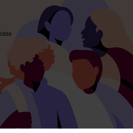
relse