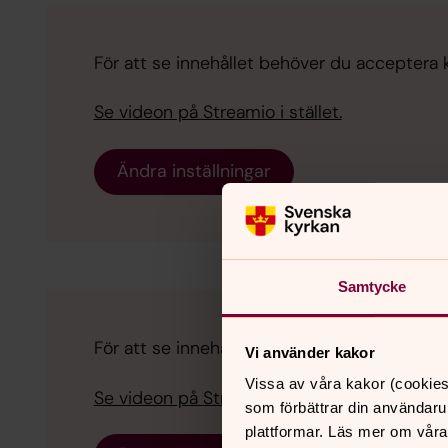
För att se innehållet behöver du acceptera ka
Se videon på Streamio i stället.
Ändra inställningar
Samtycke
För att se innehållet behöver du acceptera ka
Vi använder kakor
Vissa av våra kakor (cookies
Se videon på Streamio i stället.
som förbättrar din användaru
plattformar. Läs mer om våra