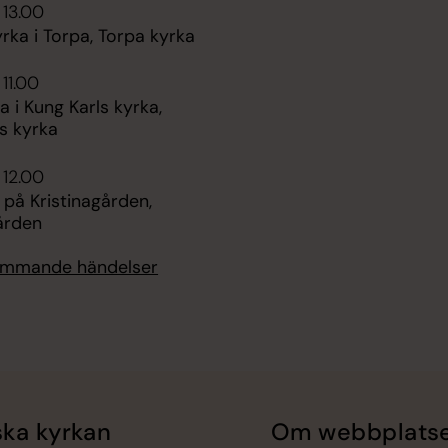
 13.00
ka i Torpa, Torpa kyrka
 11.00
i Kung Karls kyrka,
s kyrka
 12.00
 på Kristinagården,
ården
kommande händelser
ka kyrkan
Om webbplats