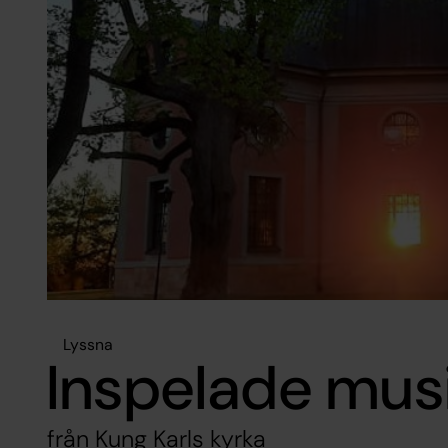
Lyssna
Inspelade mus
från Kung Karls kyrka