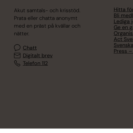
Hitta f
Akut samtals- och krisstöd.
Bli med
Prata eller chatta anonymt
Lediga 
med en präst på kvällar och
Ge en g
Organis
nätter.
Act Sve
Svenska
Chatt
Press – 
Digitalt brev
Telefon 112