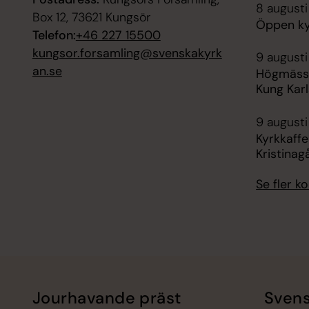
8 augusti
Box 12, 73621 Kungsör
Öppen kyr
Telefon:
+46 227 15500
kungsor.forsamling@svenskakyrk
9 augusti
an.se
Högmässa 
Kung Karl
9 augusti
Kyrkkaffe
Kristinag
Se fler 
Jourhavande präst
Svens