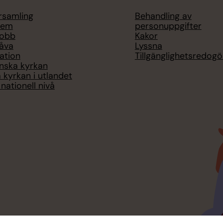
örsamling
Behandling av
lem
personuppgifter
jobb
Kakor
åva
Lyssna
ation
Tillgänglighetsredogö
nska kyrkan
 kyrkan i utlandet
nationell nivå