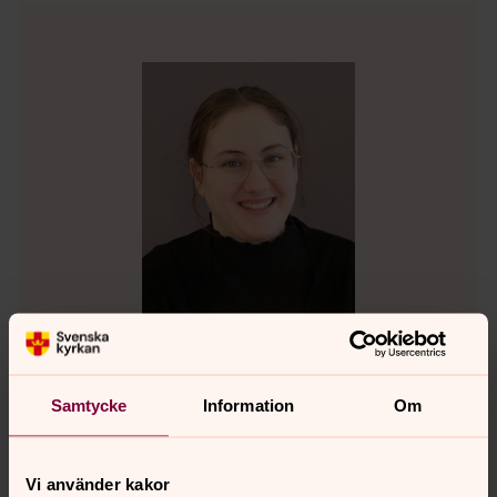
Isabelle Johansson
Samtycke
Information
Om
Husmor, Svenska kyrkan i Kungsör
Direkt:
0227-15512
Vi använder kakor
isabelle.johansson2@svenskakyrkan.se