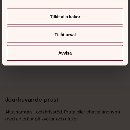
Kalender
Tillåt alla kakor
Hitta snabbt
Tillåt urval
Sociala kanaler
Avvisa
Jourhavande präst
Akut samtals- och krisstöd. Prata eller chatta anonymt
med en präst på kvällar och nätter.