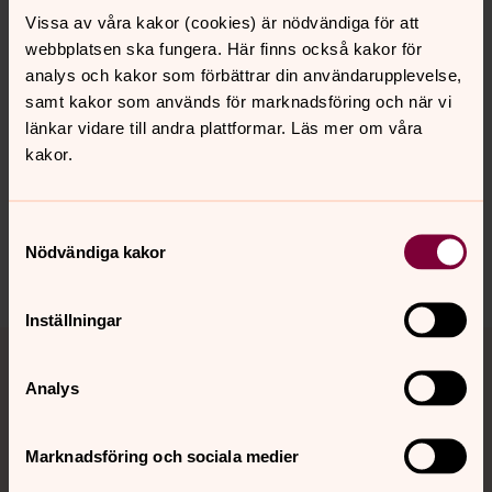
E-post:
Vissa av våra kakor (cookies) är nödvändiga för att
webbplatsen ska fungera. Här finns också kakor för
analys och kakor som förbättrar din användarupplevelse,
samt kakor som används för marknadsföring och när vi
länkar vidare till andra plattformar. Läs mer om våra
Senast ändrad 22 maj 2024
kakor.
Synpunkter eller frågor på sidans
innehåll?
kungsor.forsamling@svenskakyrkan.se
Samtyckesval
Nödvändiga kakor
Dela
Inställningar
Tillbaka till toppen
Tillbaka till innehållet
Analys
Kontakt
Marknadsföring och sociala medier