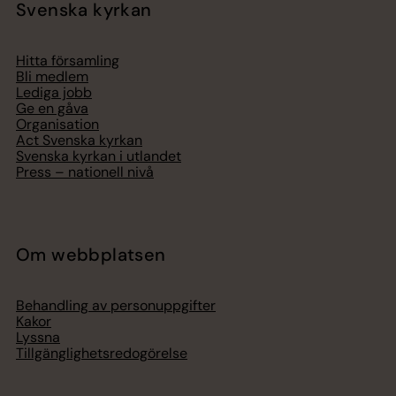
Svenska kyrkan
Hitta församling
Bli medlem
Lediga jobb
Ge en gåva
Organisation
Act Svenska kyrkan
Svenska kyrkan i utlandet
Press – nationell nivå
Om webbplatsen
Behandling av personuppgifter
Kakor
Lyssna
Tillgänglighetsredogörelse