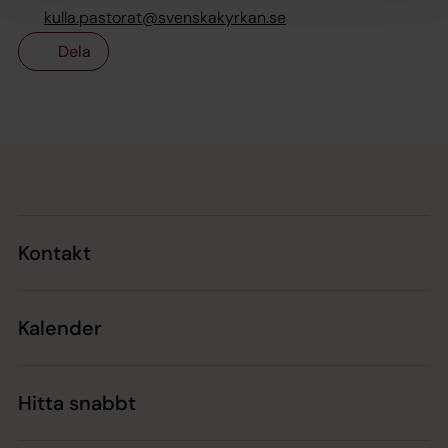
kulla.pastorat@svenskakyrkan.se
Dela
Tillbaka till toppen
Tillbaka till innehållet
Kontakt
Kalender
Hitta snabbt