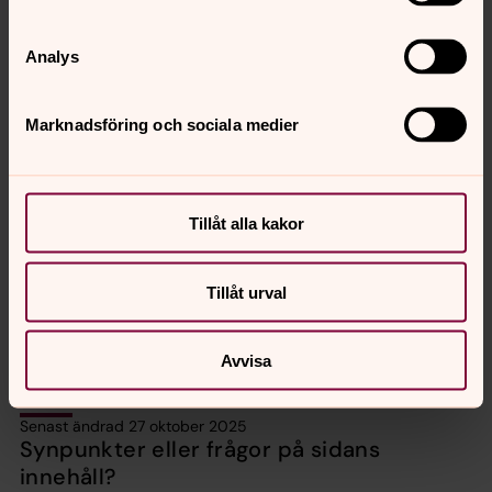
Analys
Marknadsföring och sociala medier
Bild 1 av 3
Tillåt alla kakor
Öppna bildspel
Tillåt urval
Farhult 2 dopklänning till utlåning storlek 77
Avvisa
Senast ändrad 27 oktober 2025
Synpunkter eller frågor på sidans
innehåll?