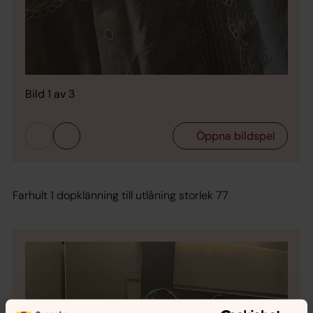
Bild 1 av 3
Öppna bildspel
Farhult 1 dopklänning till utlåning storlek 77