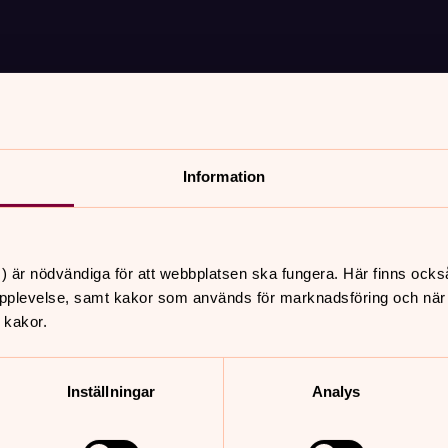
Information
027
Terminsläsning eller sommarläsning - det är fråga
) är nödvändiga för att webbplatsen ska fungera. Här finns ocks
pplevelse, samt kakor som används för marknadsföring och när vi
 kakor.
Inställningar
Analys