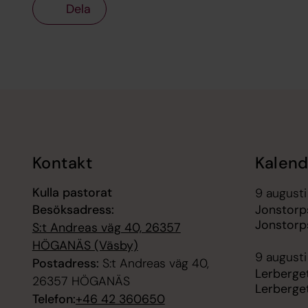
Dela
Tillbaka till toppen
Tillbaka till innehållet
Kontakt
Kalend
Kulla pastorat
9 augusti
Besöksadress:
Jonstorp
Jonstorp
S:t Andreas väg 40, 26357
HÖGANÄS (Väsby)
9 augusti
Postadress:
S:t Andreas väg 40,
Lerberge
26357 HÖGANÄS
Lerberge
Telefon:
+46 42 360650