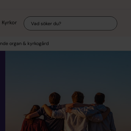
Sök
Kyrkor
ande organ & kyrkogård