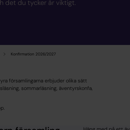
 det du tycker är viktigt.
Konfirmation 2026/2027
yra församlingarna erbjuder olika sätt
insläsning, sommarläsning, äventyrskonfa,
pp.
Häng med på ett äve