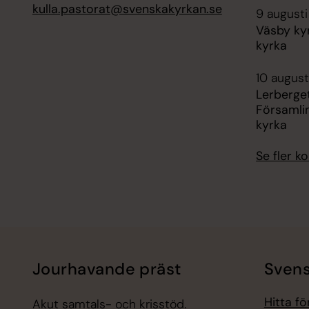
kulla.pastorat@svenskakyrkan.se
9 augusti
Väsby ky
kyrka
10 august
Lerberge
Församli
kyrka
Se fler 
Jourhavande präst
Svens
Hitta f
Akut samtals- och krisstöd.