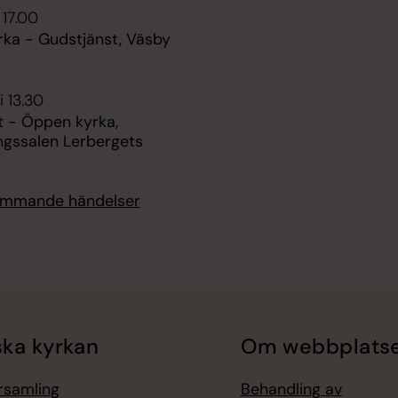
 17.00
rka - Gudstjänst, Väsby
i 13.30
t - Öppen kyrka,
ngssalen Lerbergets
kommande händelser
ka kyrkan
Om webbplats
örsamling
Behandling av