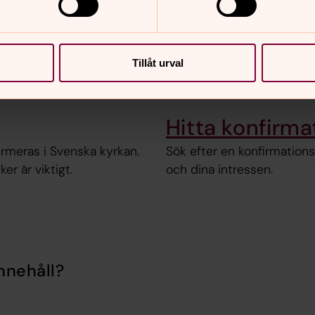
Tillåt urval
Hitta konfirma
irmeras i Svenska kyrkan.
Sök efter en konfirmations
er är viktigt.
och dina intressen.
nnehåll?