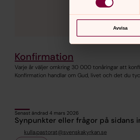
Avvisa
Konfirmation
Varje år väljer omkring 30 000 tonåringar att konf
Konfirmation handlar om Gud, livet och det du tyck
Senast ändrad 4 mars 2026
Synpunkter eller frågor på sidans i
kulla.pastorat@svenskakyrkan.se