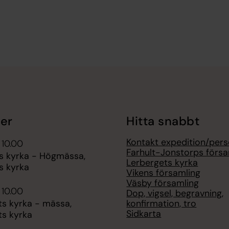
er
Hitta snabbt
Kontakt expedition/pers
 10.00
Farhult-Jonstorps försa
s kyrka - Högmässa,
Lerbergets kyrka
s kyrka
Vikens församling
Väsby församling
 10.00
Dop, vigsel, begravning,
konfirmation, tro
ts kyrka - mässa,
Sidkarta
ts kyrka