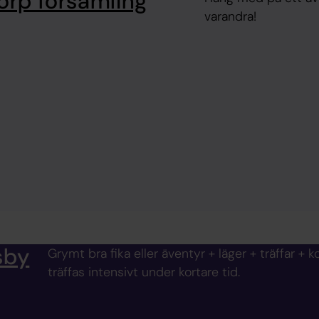
orp församling
varandra!
sby
Grymt bra fika eller äventyr + läger + träffar +
träffas intensivt under kortare tid.