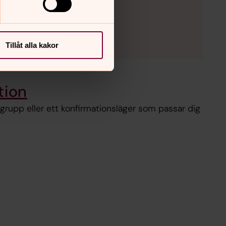
Tillåt alla kakor
tion
grupp eller ett konfirmationsläger som passar dig