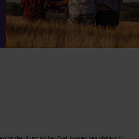
ntyr där vi upptäcker Gud, kyrkan, oss själva och