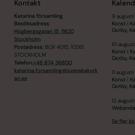
Kontakt
Kalend
Katarina församling
9 augusti
Besöksadress:
Konst i K
Gotby, Ka
Högbergsgatan 15, 11620
Stockholm
10 august
Postadress:
BOX 4015, 10261
Konst i K
STOCKHOLM
Gotby, Ka
Telefon:
+46 874 36800
katarina.forsamling@svenskakyrk
11 augusti
an.se
Konst i K
Gotby, Ka
12 august
Webanda
Se fler 