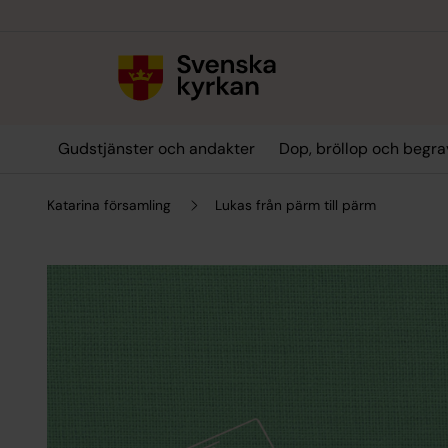
Till innehållet
Till undermeny
Gudstjänster och andakter
Dop, bröllop och begra
Katarina församling
Lukas från pärm till pärm