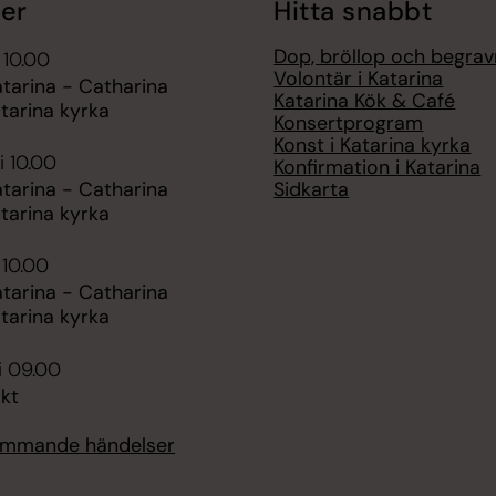
er
Hitta snabbt
Dop, bröllop och begrav
 10.00
Volontär i Katarina
atarina - Catharina
Katarina Kök & Café
tarina kyrka
Konsertprogram
Konst i Katarina kyrka
i 10.00
Konfirmation i Katarina
Sidkarta
atarina - Catharina
tarina kyrka
 10.00
atarina - Catharina
tarina kyrka
i 09.00
kt
kommande händelser