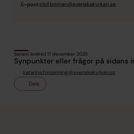
olof.boman@svenskakyrkan.se
E-post:
Senast ändrad 17 december 2025
Synpunkter eller frågor på sidans i
katarina.forsamling@svenskakyrkan.se
Dela
Tillbaka till toppen
Tillbaka till innehållet