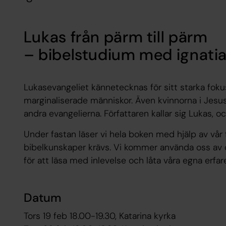
Lukas från pärm till pärm
– bibelstudium med ignati
Lukasevangeliet kännetecknas för sitt starka fokus
marginaliserade människor. Även kvinnorna i Jesusb
andra evangelierna. Författaren kallar sig Lukas, och
Under fastan läser vi hela boken med hjälp av vår f
bibelkunskaper krävs. Vi kommer använda oss av d
för att läsa med inlevelse och låta våra egna erfa
Datum
Tors 19 feb 18.00-19.30, Katarina kyrka