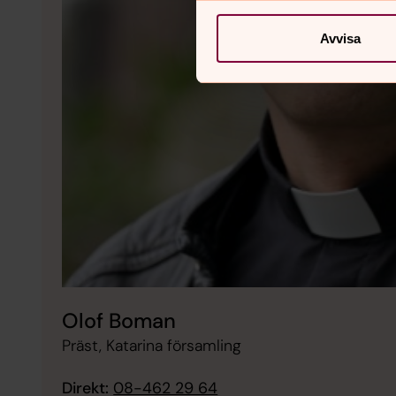
Avvisa
Olof Boman
Präst, Katarina församling
Direkt:
08-462 29 64