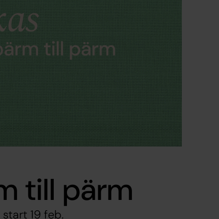
m till pärm
start 19 feb.