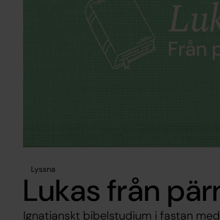
Lyssna
Lukas från pär
Ignatianskt bibelstudium i fastan med 