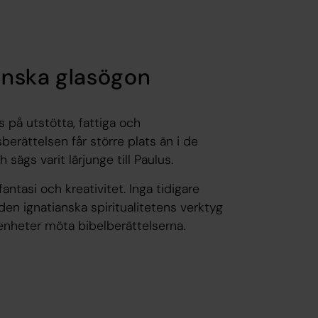
anska glasögon
 på utstötta, fattiga och
erättelsen får större plats än i de
 sägs varit lärjunge till Paulus.
antasi och kreativitet. Inga tidigare
en ignatianska spiritualitetens verktyg
renheter möta bibelberättelserna.