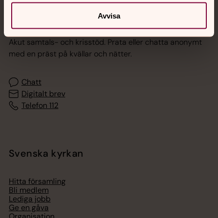
Avvisa
Jourhavande präst
Akut samtals- och krisstöd. Prata eller chatta anonymt
med en präst på kvällar och nätter.
Chatt
Digitalt brev
Telefon 112
Svenska kyrkan
Hitta församling
Bli medlem
Lediga jobb
Ge en gåva
Organisation