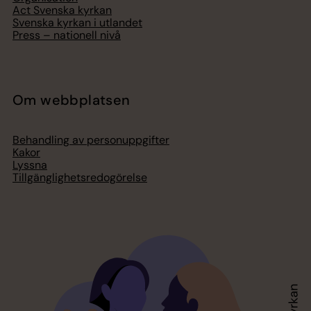
Act Svenska kyrkan
Svenska kyrkan i utlandet
Press – nationell nivå
Om webbplatsen
Behandling av personuppgifter
Kakor
Lyssna
Tillgänglighetsredogörelse