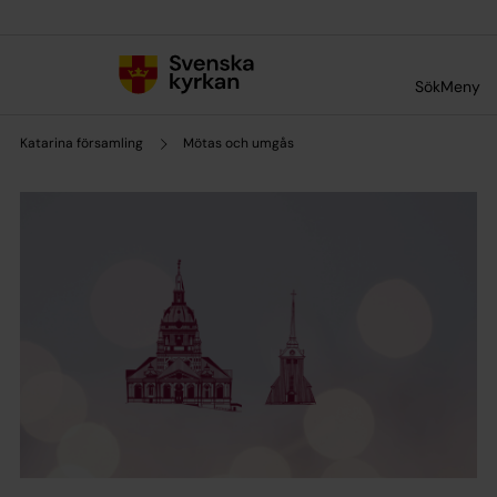
Till innehållet
Till undermeny
Sök
Meny
Katarina församling
Mötas och umgås