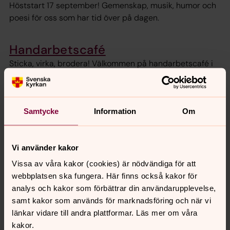
Höststart 17 september! Gemenskap, musik, humor och
poesi för oss som har tid över på dagen.
Handarbetscafé
Sticka, virka, brodera! Välkommen på handarbetscafé i
Katarina.
Samtycke
Information
Om
Senast ändrad 8 januari 2025
Synpunkter eller frågor på sidans
innehåll?
Vi använder kakor
Vissa av våra kakor (cookies) är nödvändiga för att
katarina.forsamling@svenskakyrkan.se
webbplatsen ska fungera. Här finns också kakor för
Dela
analys och kakor som förbättrar din användarupplevelse,
samt kakor som används för marknadsföring och när vi
länkar vidare till andra plattformar. Läs mer om våra
kakor.