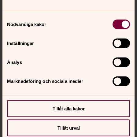
Tillbaka till toppen
Tillbaka till innehållet
Samtyckesval
Nödvändiga kakor
Kontakt
Inställningar
Kalender
Analys
Hitta snabbt
Marknadsföring och sociala medier
Sociala kanaler
Tillåt alla kakor
Tillåt urval