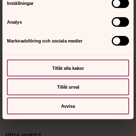
Synpunkter eller frågor på sidans
Inställningar
innehåll?
katarina.forsamling@svenskakyrkan.se
Analys
Dela
Marknadsföring och sociala medier
Tillbaka till toppen
Tillbaka till innehållet
Tillåt alla kakor
Tillåt urval
Kontakt
Avvisa
Kalender
Hitta snabbt