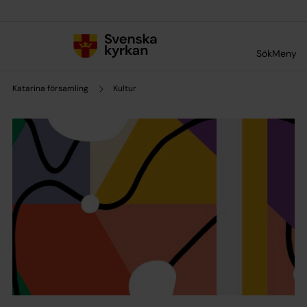
Till innehållet
Till undermeny
Sök
Meny
Katarina församling
Kultur