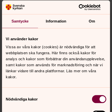
förändra världen.
Studio Katarina
Samtycke
Information
Om
Nytt Studio Katarina avsnitt! Om begravning –
tillsammans i sorg och hopp. Med Camilla Lif, Sofia
Ocklind, Jacob Wirén och Jonathan Johansson.
Vi använder kakor
Vissa av våra kakor (cookies) är nödvändiga för att
Digital högtidsstämning
webbplatsen ska fungera. Här finns också kakor för
analys och kakor som förbättrar din användarupplevelse,
Video: Traditionerna i Katarina kyrka hittar nya vägar.
samt kakor som används för marknadsföring och när vi
länkar vidare till andra plattformar. Läs mer om våra
Podcast från Katarina
kakor.
Lyssna på Katarina församlings podcasts.
Samtyckesval
Nödvändiga kakor
Senast ändrad 16 april 2026