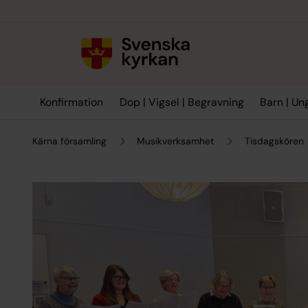
Till innehållet
Till undermeny
Konfirmation
Dop | Vigsel | Begravning
Barn | Un
Kärna församling
Musikverksamhet
Tisdagskören