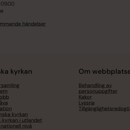
i 09.00
us
kommande händelser
ka kyrkan
Om webbplats
örsamling
Behandling av
lem
personuppgifter
jobb
Kakor
åva
Lyssna
ation
Tillgänglighetsredogö
nska kyrkan
 kyrkan i utlandet
nationell nivå