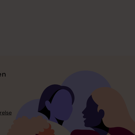
en
relse