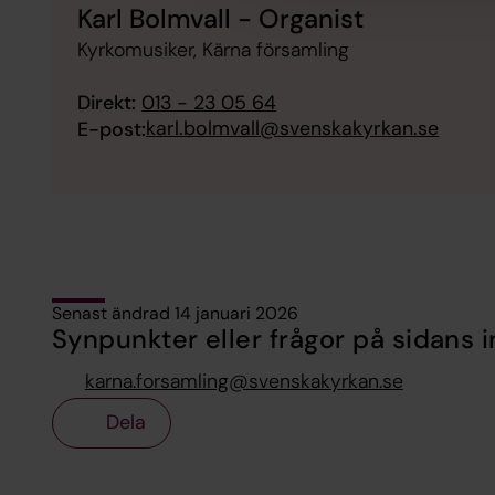
Karl Bolmvall - Organist
Kyrkomusiker, Kärna församling
Direkt:
013 - 23 05 64
karl.bolmvall@svenskakyrkan.se
E-post:
Senast ändrad 14 januari 2026
Synpunkter eller frågor på sidans i
karna.forsamling@svenskakyrkan.se
Dela