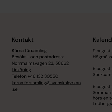
Tillbaka till toppen
Tillbaka till innehållet
Kontakt
Kalend
Kärna församling
9 augusti
Besöks- och postadress:
Högmässa
Norrmalmsvägen 23, 58662
9 augusti
Linköping
Stickcafé
Telefon:
+46 132 30550
karna.forsamling@svenskakyrkan
9 augusti
.se
Sommarmu
hörs en t
Ledbergs