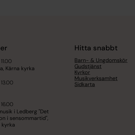
er
Hitta snabbt
Barn- & Ungdomskör
 11.00
Gudstjänst
, Kärna kyrka
Kyrkor
Musikverksamhet
 13.00
Sidkarta
 16.00
sik i Ledberg "Det
on i sensommartid",
 kyrka