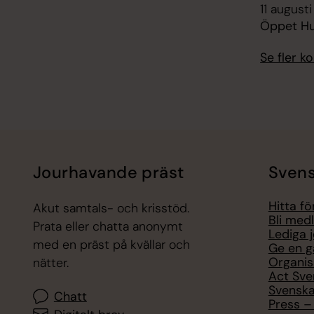
11 august
Öppet H
Se fler 
Jourhavande präst
Svens
Hitta f
Akut samtals- och krisstöd.
Bli med
Prata eller chatta anonymt
Lediga 
med en präst på kvällar och
Ge en g
Organis
nätter.
Act Sve
Svenska
Chatt
Press – 