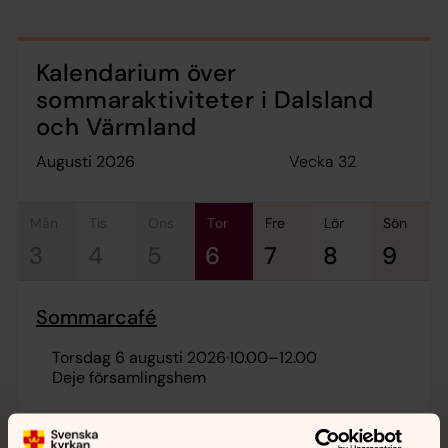
Kalendarium över
sommaraktiviteter i Dalsland
och Värmland
Vecka 32
augusti 2026
mån
tis
ons
tor
fre
lör
sön
3
4
5
6
7
8
9
Sommarcafé
torsdag 6 augusti 2026
·
10.00
–
12.00
Deje församlingshem