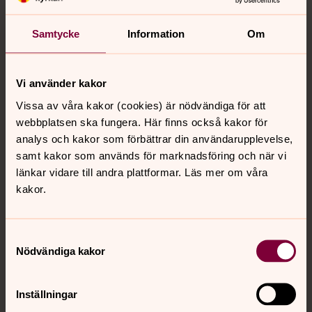
Sommarcafé öppet 10 - 14
Samtycke
Information
Om
torsdag 6 augusti 2026
·
10.00
–
14.00
Närhetens kyrka, Kil
Välkommen att fika i trädgården på Kyrkans gård.
Vi använder kakor
Våra sommarjobbande ungdomar erbjuder
Vissa av våra kakor (cookies) är nödvändiga för att
nygräddade våfflor med sylt och grädde. Vid regn
webbplatsen ska fungera. Här finns också kakor för
serveras fikat inomhus.
analys och kakor som förbättrar din användarupplevelse,
samt kakor som används för marknadsföring och när vi
länkar vidare till andra plattformar. Läs mer om våra
Lunchmusik
kakor.
torsdag 6 augusti 2026
·
12.00
–
12.30
Domkyrkan
Samtyckesval
Nödvändiga kakor
På orgel: Jörgen Martinsson. Klockspel från kl. 11.45
Inställningar
Våffelcafé vid församlingshemmet