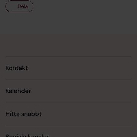
Dela
Tillbaka till toppen
Tillbaka till innehållet
Kontakt
Kalender
Hitta snabbt
Sociala kanaler