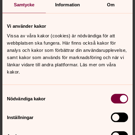
Samtycke
Information
Om
Inga-Lill Sverkström
Vi använder kakor
Mattias Kareliusson, församlingsherde
mattias.kareliusson@svenskakyrkan.se
Vissa av våra kakor (cookies) är nödvändiga för att
webbplatsen ska fungera. Här finns också kakor för
Ersättare
analys och kakor som förbättrar din användarupplevelse,
Lars Karlsson
samt kakor som används för marknadsföring och när vi
Monica Kull
länkar vidare till andra plattformar. Läs mer om våra
kakor.
Samtyckesval
Nödvändiga kakor
Inställningar