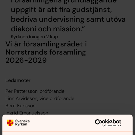
uppgift är att fira gudstjänst,
bedriva undervisning samt utöva
diakoni och mission.
Kyrkoordningen 2 kap
Vi är församlingsrådet i
Norrstrands församling
2026-2029
Ledamöter
Per Pettersson, ordförande
Linn Arvidsson, vice ordförande
Berit Karlsson
Ingrid Emanuelsson
Doris Eriksson
Charlotte Pagré
Lennart Andersson,