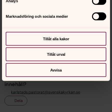
Analys
Marknadsföring och sociala medier
Tillåt alla kakor
Tillåt urval
Avvisa
Senast ändrad 13 mars 2026
Synpunkter eller frågor på sidans
innehåll?
karlstads.pastorat@svenskakyrkan.se
Dela