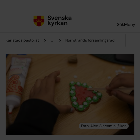
Till innehållet
Till undermeny
Sök
Meny
Karlstads pastorat
...
Norrstrands församlingsråd