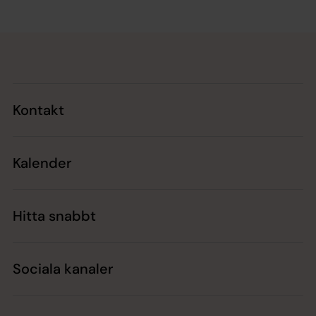
Tillbaka till toppen
Tillbaka till innehållet
Kontakt
Kalender
Hitta snabbt
Sociala kanaler