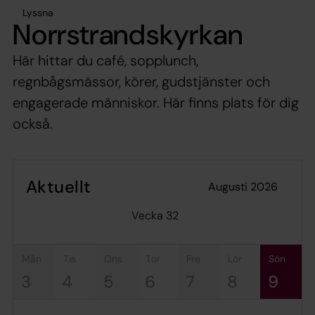
Lyssna
Norrstrandskyrkan
Här hittar du café, sopplunch,
regnbågsmässor, körer, gudstjänster och
engagerade människor. Här finns plats för dig
också.
Aktuellt
augusti 2026
Vecka 32
mån
tis
ons
tor
fre
lör
sön
3
4
5
6
7
8
9