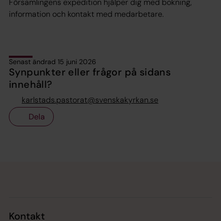
Församlingens expedition hjälper dig med bokning,
information och kontakt med medarbetare.
Senast ändrad 15 juni 2026
Synpunkter eller frågor på sidans
innehåll?
karlstads.pastorat@svenskakyrkan.se
Dela
Tillbaka till toppen
Tillbaka till innehållet
Kontakt