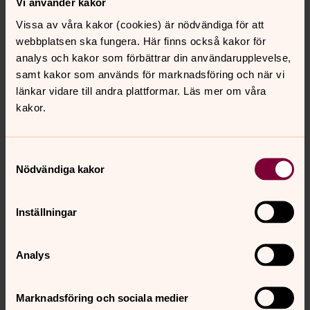
Vi använder kakor
Föredrag med Margareta Brandby Cöster präst.
Vissa av våra kakor (cookies) är nödvändiga för att
Fika.
webbplatsen ska fungera. Här finns också kakor för
analys och kakor som förbättrar din användarupplevelse,
30 juli Konsert i folkmusikens tecken
samt kakor som används för marknadsföring och när vi
Nina Perez fiol, Mattias Perez gitarr.
länkar vidare till andra plattformar. Läs mer om våra
kakor.
6 aug Stråkkvartetten Fryken
Miriam Smith, fiol, Klara Leoson fiol, Nikita Apelkvist
Samtyckesval
viola, Boel Gårsjö, cello.
Nödvändiga kakor
Inställningar
Sommar i Karlstads pastorat 2026
Välkommen till kyrkorna i sommar. Fika, klättra i torn, gå
Analys
på ljudvandring, pilgrimsvandring, lek med barn och
mycket mer. Många sommarkvällar fylls av toner, ord och
Marknadsföring och sociala medier
musik av många sorter. Välkommen!