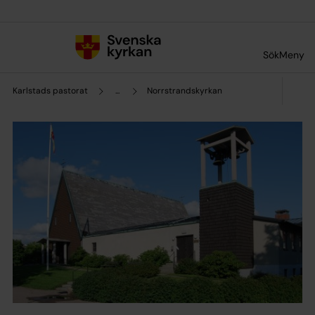
Till innehållet
Till undermeny
Sök
Meny
Karlstads pastorat
...
Norrstrandskyrkan