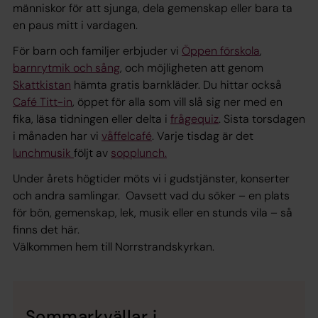
människor för att sjunga, dela gemenskap eller bara ta
en paus mitt i vardagen.
För barn och familjer erbjuder vi
Öppen förskola
,
barnrytmik och sång
, och möjligheten att genom
Skattkistan
hämta gratis barnkläder. Du hittar också
Café Titt-in
, öppet för alla som vill slå sig ner med en
fika, läsa tidningen eller delta i
frågequiz
. Sista torsdagen
i månaden har vi
våffelcafé
. Varje tisdag är det
lunchmusik
följt av
sopplunch.
Under årets högtider möts vi i gudstjänster, konserter
och andra samlingar. Oavsett vad du söker – en plats
för bön, gemenskap, lek, musik eller en stunds vila – så
finns det här.
Välkommen hem till Norrstrandskyrkan.
Sommarkvällar i