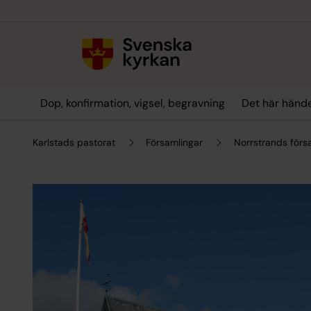
Till innehållet
Till undermeny
Dop, konfirmation, vigsel, begravning
Det här hände
Karlstads pastorat
Församlingar
Norrstrands förs