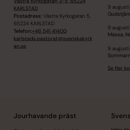
Västra Kyrkogatan 3-5, 65224
9 augusti
KARLSTAD
Gudstjäns
Postadress:
Västra Kyrkogatan 5,
65224 KARLSTAD
9 augusti
Telefon:
+46 541 41400
Mässa, N
karlstads.pastorat@svenskakyrk
an.se
9 augusti
Sommarmu
Se fler 
Jourhavande präst
Svens
Hitta f