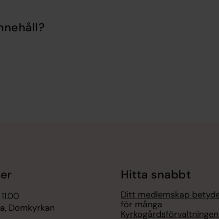
nnehåll?
er
Hitta snabbt
Ditt medlemskap betyd
 11.00
för många
a, Domkyrkan
Kyrkogårdsförvaltningen