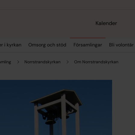
Kalender
r i kyrkan
Omsorg och stöd
Församlingar
Bli volontär
amling
Norrstrandskyrkan
Om Norrstrandskyrkan