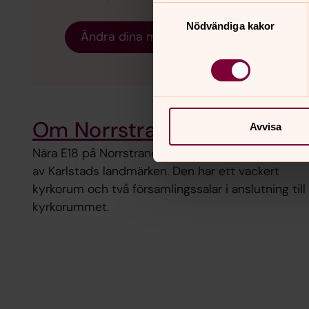
Samtyckesval
Nödvändiga kakor
Ändra dina marknadsföring för kakor
Om Norrstrandskyrkan
Avvisa
Nära E18 på Norrstrand ligger kyrkan som är ett
av Karlstads landmärken. Den har ett vackert
kyrkorum och två församlingssalar i anslutning till
kyrkorummet.