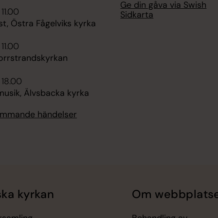
Ge din gåva via Swish
 11.00
Sidkarta
t, Östra Fågelviks kyrka
 11.00
orrstrandskyrkan
 18.00
sik, Älvsbacka kyrka
kommande händelser
ka kyrkan
Om webbplats
örsamling
Behandling av