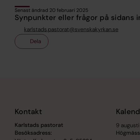
Senast ändrad 20 februari 2025
Synpunkter eller frågor på sidans i
karlstads.pastorat@svenskakyrkan.se
Dela
Tillbaka till toppen
Tillbaka till innehållet
Kontakt
Kalend
Karlstads pastorat
9 augusti
Besöksadress:
Högmäss