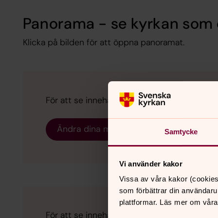
Panorama - se kyrkan som 
Klicka på bilden för att öppna panoramat.
För att se innehållet behöver du acceptera 
Ändra dina marknadsföring för kakor
Samtycke
Vi använder kakor
Vissa av våra kakor (cookies
som förbättrar din användaru
plattformar. Läs mer om våra
För att se innehållet behöver du acceptera 