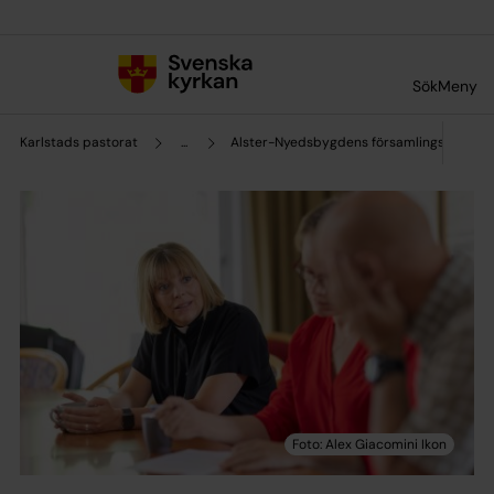
Till innehållet
Till undermeny
Sök
Meny
Karlstads pastorat
...
Alster-Nyedsbygdens församlingsråd