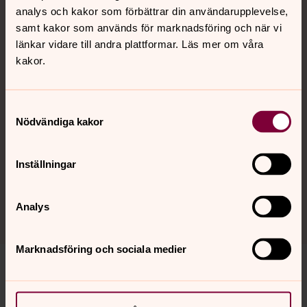
analys och kakor som förbättrar din användarupplevelse,
Ersättare
samt kakor som används för marknadsföring och när vi
Pia Lundholm
länkar vidare till andra plattformar. Läs mer om våra
Birgitta Hertzberg
kakor.
Inger Billinger
Gunilla Kvarnström
Samtyckesval
Nödvändiga kakor
Inställningar
Analys
Marknadsföring och sociala medier
Senast ändrad 19 februari 2026