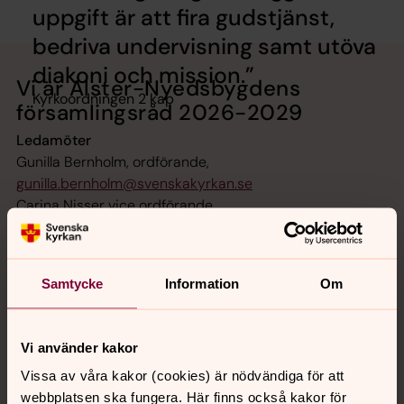
uppgift är att fira gudstjänst,
bedriva undervisning samt utöva
diakoni och mission.
Vi är Alster-Nyedsbygdens
Kyrkoordningen 2 kap
församlingsråd 2026-2029
Ledamöter
Gunilla Bernholm, ordförande,
gunilla.bernholm@svenskakyrkan.se
Carina Nisser vice ordförande
Per Eriksson
Ingela Sundqvist
Teresia Jildenhed
Samtycke
Information
Om
Sabina Larsson
Lars Johansson
Siv Bessholt
Vi använder kakor
Vissa av våra kakor (cookies) är nödvändiga för att
Susanne Skogstam, församlingsherde,
webbplatsen ska fungera. Här finns också kakor för
susanne.skogstam@svenskakyrkan.se