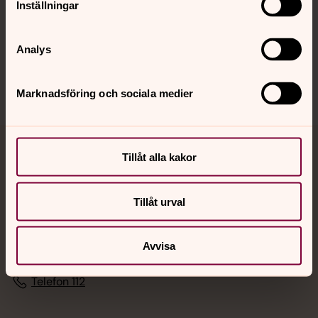
Inställningar
Sociala kanaler
Analys
Marknadsföring och sociala medier
Jourhavande präst
Tillåt alla kakor
Akut samtals- och krisstöd. Prata eller chatta anonymt
Tillåt urval
med en präst på kvällar och nätter.
Avvisa
Chatt
Digitalt brev
Telefon 112