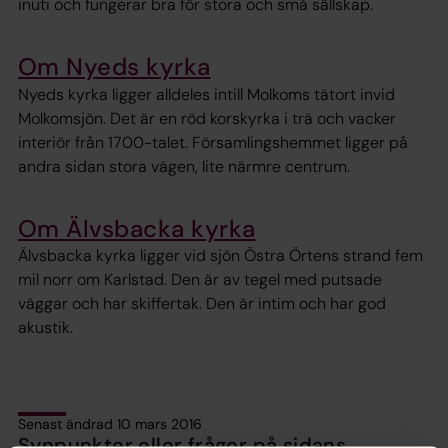
inuti och fungerar bra för stora och små sällskap.
Om Nyeds kyrka
Nyeds kyrka ligger alldeles intill Molkoms tätort invid
Molkomsjön. Det är en röd korskyrka i trä och vacker
interiör från 1700-talet. Församlingshemmet ligger på
andra sidan stora vägen, lite närmre centrum.
Om Älvsbacka kyrka
Älvsbacka kyrka ligger vid sjön Östra Örtens strand fem
mil norr om Karlstad. Den är av tegel med putsade
väggar och har skiffertak. Den är intim och har god
akustik.
Senast ändrad 10 mars 2016
Synpunkter eller frågor på sidans