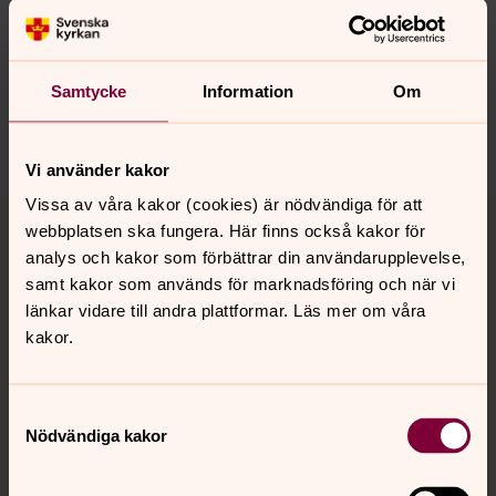
innehåll?
karlstads.pastorat@svenskakyrkan.se
Samtycke
Information
Om
Dela
Vi använder kakor
Vissa av våra kakor (cookies) är nödvändiga för att
Tillbaka till toppen
Tillbaka till innehållet
webbplatsen ska fungera. Här finns också kakor för
analys och kakor som förbättrar din användarupplevelse,
samt kakor som används för marknadsföring och när vi
länkar vidare till andra plattformar. Läs mer om våra
Kontakt
kakor.
Kalender
Samtyckesval
Nödvändiga kakor
Hitta snabbt