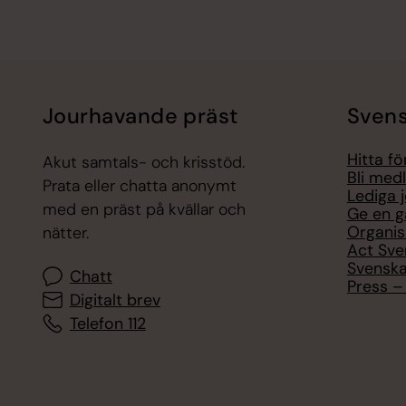
Jourhavande präst
Svens
Hitta f
Akut samtals- och krisstöd.
Bli med
Prata eller chatta anonymt
Lediga 
med en präst på kvällar och
Ge en g
Organis
nätter.
Act Sve
Svenska
Chatt
Press – 
Digitalt brev
Telefon 112