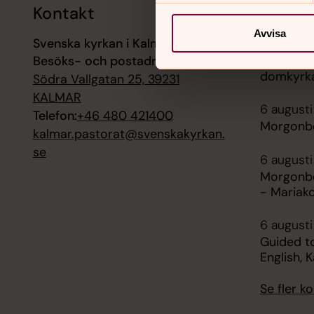
Kontakt
Kalend
Avvisa
Svenska kyrkan i Kalmar
6 augusti
Besöks- och postadress:
Laudes (
domkyrk
Södra Vallgatan 25, 39231
KALMAR
6 augusti
Telefon:
+46 480 421400
Morgonbö
kalmar.pastorat@svenskakyrkan.
se
6 augusti
Morgonbö
- Mariak
6 augusti 
Guided to
English,
Se fler 