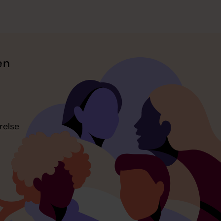
en
relse