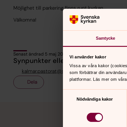
Möjlighet till parkering finns runt kyrkan.
Välkomna!
Samtycke
Senast ändrad 5 maj 2026
Vi använder kakor
Synpunkter eller frågor på sidans i
Vissa av våra kakor (cookies
kalmar.pastorat@svenskakyrkan.se
som förbättrar din användaru
plattformar. Läs mer om våra
Dela
Samtyckesval
Nödvändiga kakor
Tillbaka till toppen
Tillbaka till innehållet