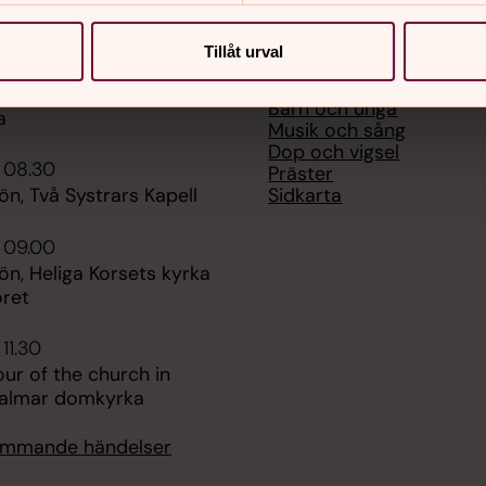
er
Hitta snabbt
Tillåt urval
Mässa och bön
 08.30
Mötesplatser
morgonbön), Kalmar
Barn och unga
a
Musik och sång
Dop och vigsel
 08.30
Präster
Sidkarta
n, Två Systrars Kapell
 09.00
n, Heliga Korsets kyrka
oret
11.30
ur of the church in
 Kalmar domkyrka
kommande händelser