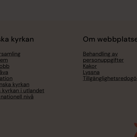
ka kyrkan
Om webbplats
örsamling
Behandling av
lem
personuppgifter
jobb
Kakor
åva
Lyssna
ation
Tillgänglighetsredogö
nska kyrkan
 kyrkan i utlandet
nationell nivå