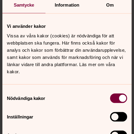
till exempel i en hörna, på en bild eller som
Samtycke
Information
Om
dekorelement i materialet.
Sigillet finns i svart, vinrött och vitt. Du laddar ner sigillet
från
Ikon/fotoweb
. Om du inte har tillgång till bildarkivet,
Vi använder kakor
kontakta kommunikationsansvarig i din
Vissa av våra kakor (cookies) är nödvändiga för att
församling/pastorat/stift.
webbplatsen ska fungera. Här finns också kakor för
analys och kakor som förbättrar din användarupplevelse,
Tveka inte att höra av dig om du har frågor kring
samt kakor som används för marknadsföring och när vi
användningen till
gudrun.hakansson@svenskakyrkan.se
länkar vidare till andra plattformar. Läs mer om våra
kakor.
Senast ändrad 9 april 2025
Synpunkter eller frågor på sidans
Samtyckesval
Nödvändiga kakor
innehåll?
SvenskaKyrkaniutlandet@svenskakyrkan.se
Inställningar
Dela