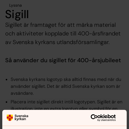
Lyssna
Sigill
Sigillet är framtaget för att märka material
och aktiviteter kopplade till 400-årsfirandet
av Svenska kyrkans utlandsförsamlingar.
Så använder du sigillet för 400-årsjubileet
Svenska kyrkans logotyp ska alltid finnas med när du
använder sigillet. Det är alltid Svenska kyrkan som är
avsändare.
Placera inte sigillet direkt intill logotypen. Sigillet är en
illustration, inte en extra logotyp eller symbol för en
samarbetspartner.
Använd sigillet som en grafisk markering för jubileet –