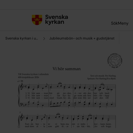
Till innehållet
Till undermeny
Sök
Meny
Svenska kyrkan i utlandet
Jubileumsbön- och musik + gudstjänst