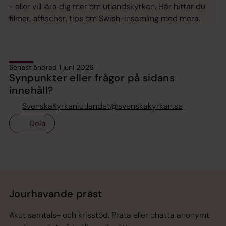
- eller vill lära dig mer om utlandskyrkan. Här hittar du
filmer, affischer, tips om Swish-insamling med mera.
Senast ändrad 1 juni 2026
Synpunkter eller frågor på sidans
innehåll?
SvenskaKyrkaniutlandet@svenskakyrkan.se
Dela
Tillbaka till toppen
Tillbaka till innehållet
Jourhavande präst
Akut samtals- och krisstöd. Prata eller chatta anonymt