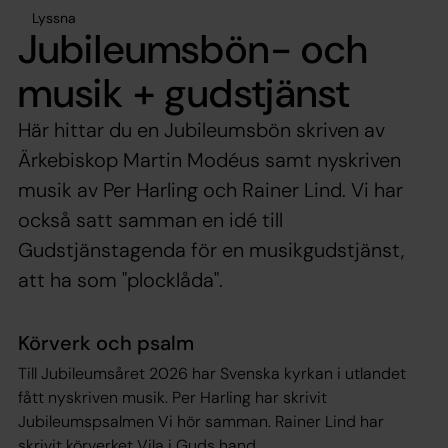
Lyssna
Jubileumsbön- och
musik + gudstjänst
Här hittar du en Jubileumsbön skriven av
Ärkebiskop Martin Modéus samt nyskriven
musik av Per Harling och Rainer Lind. Vi har
också satt samman en idé till
Gudstjänstagenda för en musikgudstjänst,
att ha som "plocklåda".
Körverk och psalm
Till Jubileumsåret 2026 har Svenska kyrkan i utlandet
fått nyskriven musik. Per Harling har skrivit
Jubileumspsalmen
Vi hör samman
. Rainer Lind har
skrivit körverket
Vila i Guds hand
.