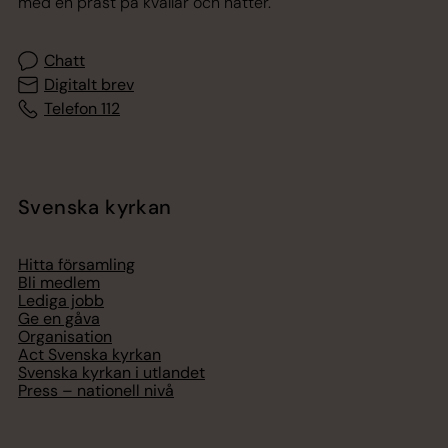
med en präst på kvällar och nätter.
Chatt
Digitalt brev
Telefon 112
Svenska kyrkan
Hitta församling
Bli medlem
Lediga jobb
Ge en gåva
Organisation
Act Svenska kyrkan
Svenska kyrkan i utlandet
Press – nationell nivå