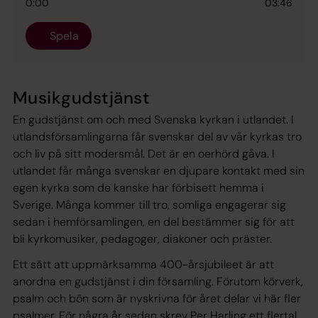
0:00
03:46
Spela
Musikgudstjänst
En gudstjänst om och med Svenska kyrkan i utlandet. I
utlandsförsamlingarna får svenskar del av vår kyrkas tro
och liv på sitt modersmål. Det är en oerhörd gåva. I
utlandet får många svenskar en djupare kontakt med sin
egen kyrka som de kanske har förbisett hemma i
Sverige. Många kommer till tro, somliga engagerar sig
sedan i hemförsamlingen, en del bestämmer sig för att
bli kyrkomusiker, pedagoger, diakoner och präster.
Ett sätt att uppmärksamma 400-årsjubileet är att
anordna en gudstjänst i din församling. Förutom körverk,
psalm och bön som är nyskrivna för året delar vi här fler
psalmer. För några år sedan skrev Per Harling ett flertal