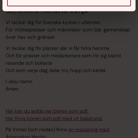
Också när vi är långt borta och när vi känner ensamhet
Gud, du som är med oss var vi än går
Vi tackar dig för Svenska kyrkan i utlandet,
För mötesplatser och människor som bär gemenskap
över hav och gränser
Vi tackar dig för platser där vi får höra hemma
Och för präster och medarbetare som rör sig bland
resande och bofasta
Och som varje dag delar tro, hopp och kärlek
I Jesu namn
Amen
Här kan du ladda ner bönen som pdf.
Här finns bönen som pdf med vit bakgrund.
På Vimeo (och nedan) finns
en inspelning med
Ärkebiskop Martin.