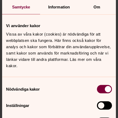
Samtycke
Information
Om
Podcasten Folkets Historia uppmärksammar
utlandskyrkans 400-årsjubileum i två podavsnitt under
2026. Det första handlar framförallt om Sjömanskyrkan.
Vi använder kakor
Podden Folkets Historia finns där poddar finns,
Vissa av våra kakor (cookies) är nödvändiga för att
exempelvis på Spotify.
webbplatsen ska fungera. Här finns också kakor för
analys och kakor som förbättrar din användarupplevelse,
Avsnitten är producerade i samarbete med Svenska
samt kakor som används för marknadsföring och när vi
kyrkan i utlandet.
länkar vidare till andra plattformar. Läs mer om våra
kakor.
Senast ändrad 1 juni 2026
Samtyckesval
Synpunkter eller frågor på sidans
Nödvändiga kakor
innehåll?
SvenskaKyrkaniutlandet@svenskakyrkan.se
Inställningar
Dela