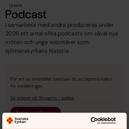
Lyssna
Podcast
I samarbete med andra produceras under
2026 ett antal olika podcasts om såväl nya
möten och unga volontärer som
sjömanskyrkans historia.
För att se innehållet behöver du acceptera kakor
för inställningar.
Se videon på Streamio i stället.
Ändra inställningar