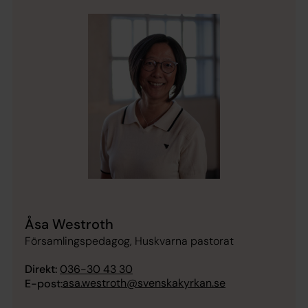
Åsa Westroth
Församlingspedagog, Huskvarna pastorat
Direkt:
036-30 43 30
asa.westroth@svenskakyrkan.se
E-post: