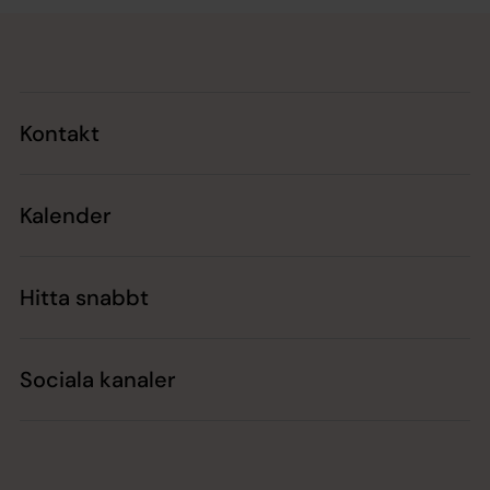
Tillbaka till toppen
Tillbaka till innehållet
Kontakt
Kalender
Hitta snabbt
Sociala kanaler