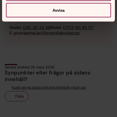
Sanna Jarl
Avvisa
Församlingsassistent, Huskvarna pastorat
Direkt:
036-30 43 36
Mobil:
0703-65 65 07
sanna.jarl@svenskakyrkan.se
E-post:
Senast ändrad 26 mars 2026
Synpunkter eller frågor på sidans
innehåll?
huskvarna.pastorat@svenskakyrkan.se
Dela