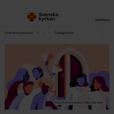
Till innehållet
Till undermeny
Sök
Meny
Huskvarna pastorat
...
Tisdagskonfa