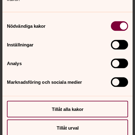
Direkt:
036-30 43 33
mattias.wallentin@svenskakyrkan.se
E-post:
Samtyckesval
Nödvändiga kakor
Inställningar
Analys
Marknadsföring och sociala medier
Tillåt alla kakor
Tillåt urval