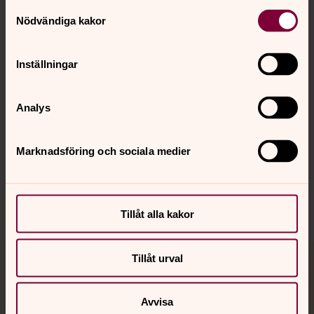
Kontakt
Samtyckesval
Nödvändiga kakor
Kalender
Inställningar
Analys
Hitta snabbt
Marknadsföring och sociala medier
Sociala kanaler
Tillåt alla kakor
Tillåt urval
Jourhavande präst
Avvisa
Akut samtals- och krisstöd. Prata eller chatta anonymt