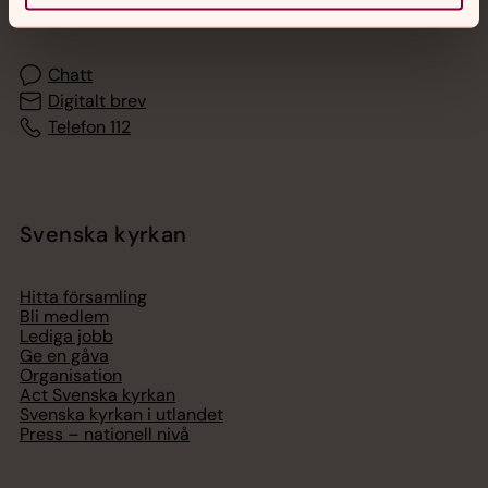
med en präst på kvällar och nätter.
Chatt
Digitalt brev
Telefon 112
Svenska kyrkan
Hitta församling
Bli medlem
Lediga jobb
Ge en gåva
Organisation
Act Svenska kyrkan
Svenska kyrkan i utlandet
Press – nationell nivå