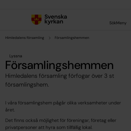
Till innehållet
Till undermeny
Sök
Meny
Himledalens församling
Församlingshemmen
Lyssna
Församlingshemmen
Himledalens församling förfogar över 3 st
församlingshem.
I våra församlingshem pågår olika verksamheter under
året.
Det finns också möjlighet för föreningar, företag eller
privatpersoner att hyra som tillfällig lokal.