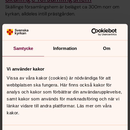
Skällinge församlingshem är beläget ca 300m norr om
kyrkan, alldeles intill prästgården.
Senast ändrad 18 september 2025
Synpunkter eller frågor på sidans
Samtycke
Information
Om
innehåll?
himledalen.forsamling@svenskakyrkan.se
Vi använder kakor
Dela
Vissa av våra kakor (cookies) är nödvändiga för att
webbplatsen ska fungera. Här finns också kakor för
analys och kakor som förbättrar din användarupplevelse,
samt kakor som används för marknadsföring och när vi
Tillbaka till toppen
Tillbaka till innehållet
länkar vidare till andra plattformar. Läs mer om våra
kakor.